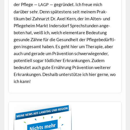
der Pflege —
— gegrün­det. Ich freue mich
LAGP
darüber sehr. Denn spätestens seit meinem Prak­
tikum bei Zah­narzt Dr. Axel Kern, der im Alten- und
Pflege­heim Markt Inder­s­dorf Sprech­stun­den ange­
boten hat, weiß ich, welch ele­mentare Bedeu­tung
gesunde Zähne für die Gesund­heit der Pflegebedürfti­
gen ins­ge­samt haben. Es geht hier um Ther­a­pie, aber
auch und ger­ade um Präven­tion schw­er­wiegen­der,
poten­tiell sog­ar tödlich­er Erkrankun­gen. Zudem
bedeutet auch gute Ernährung Präven­tion weit­er­er
Erkrankun­gen. Deshalb unter­stütze ich hier gerne, wo
ich kann!