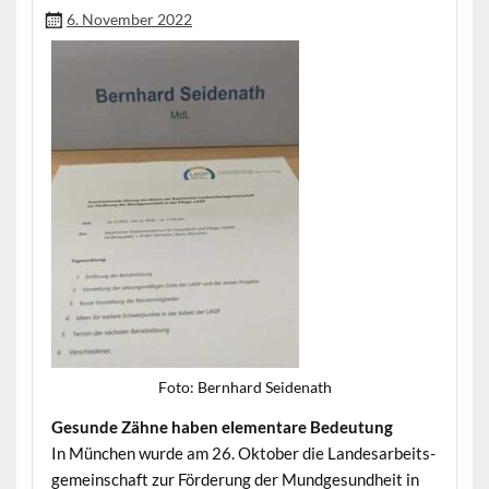
6. November 2022
Foto: Bern­hard Seidenath
Gesunde Zähne haben ele­mentare Bedeutung
In München wurde am 26. Okto­ber die Lan­desar­beits­
ge­mein­schaft zur Förderung der Mundge­sund­heit in