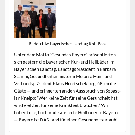
Bil­darchiv: Bay­erisch­er Land­tag Rolf Poss
Unter dem Mot­to “Gesun­des Bay­ern” präsen­tierten
sich gestern die bay­erischen Kur- und Heil­bäder im
Bay­erischen Land­tag. Land­tagspräsi­dentin Bar­bara
Stamm, Gesund­heitsmin­is­terin Melanie Huml und
Ver­band­spräsi­dent Klaus Holetschek begrüßten die
Gäste — und erin­nerten an den Ausspruch von Sebas­t­
ian Kneipp: “Wer keine Zeit für seine Gesund­heit hat,
wird viel Zeit für seine Krankheit brauchen.” Wir
haben tolle, hoch­prädikatisierte Heil­bäder in Bay­ern
— Bay­ern ist
Land für einen Gesundheitsurlaub!
DAS