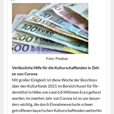
Foto: Pix­abay
Ver­lässliche Hil­fe für die Kul­turschaf­fend­en in Zeit­
en von Corona
Mit großer Einigkeit ist diese Woche der Beschluss
über den Kul­tur­fonds 2021 im Bere­ich Kun­st für För­
der­mit­tel in Höhe von rund 6,8 Mil­lio­nen Euro gefasst
wor­den. Im zweit­en Jahr von Coro­na ist es uns beson­
ders wichtig, die durch Ein­nah­mev­er­luste schw­er
getrof­fe­nen bay­erischen Kul­turschaf­fend­en weit­er­hin