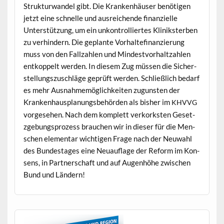
Struk­tur­wan­del gibt. Die Kranken­häuser benöti­gen
jet­zt eine schnelle und aus­re­ichende finanzielle
Unter­stützung, um ein unkon­trol­liertes Klinikster­ben
zu ver­hin­dern. Die geplante Vorhal­te­fi­nanzierung
muss von den Fal­lzahlen und Min­destvorhaltzahlen
entkop­pelt wer­den. In diesem Zug müssen die Sich­er­
stel­lungszuschläge geprüft wer­den. Schließlich bedarf
es mehr Aus­nah­memöglichkeit­en zugun­sten der
Kranken­haus­pla­nungs­be­hör­den als bish­er im
KHVVG
vorge­se­hen. Nach dem kom­plett verko­rk­sten Geset­
zge­bung­sprozess brauchen wir in dieser für die Men­
schen ele­men­tar wichti­gen Frage nach der Neuwahl
des Bun­destages eine Neuau­flage der Reform im Kon­
sens, in Part­ner­schaft und auf Augen­höhe zwis­chen
Bund und Ländern!