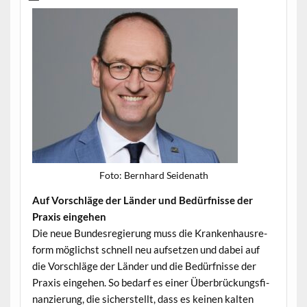
Foto: Bern­hard Seidenath
Auf Vorschläge der Län­der und Bedürfnisse der
Prax­is eingehen
Die neue Bun­desregierung muss die Kranken­haus­re­
form möglichst schnell neu auf­set­zen und dabei auf
die Vorschläge der Län­der und die Bedürfnisse der
Prax­is einge­hen. So bedarf es ein­er Über­brück­ungs­fi­
nanzierung, die sich­er­stellt, dass es keinen kalten