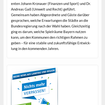
enten Johann Kro­nauer (Finanzen und Sport) und Dr.
Andreas Gaß (Umwelt und Recht) geführt.
Gemein­sam haben Abge­ord­nete und Gäste darüber
gesprochen, welche Erwartun­gen die Städte an die
Bun­desregierung nach der Wahl haben. Gle­ichzeit­ig
ging es darum, welche Spiel­räume Bay­ern nutzen
kann, um den Kom­munen den richti­gen Rah­men zu
geben – für eine sta­bile und zukun­fts­fähige Entwick­
lung in den kom­menden Jahren.