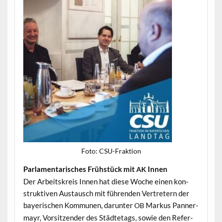
Foto: CSU-Frak­tion
Par­la­men­tarisches Früh­stück mit
Innen
AK
Der Arbeit­skreis Innen hat diese Woche einen kon­
struk­tiv­en Aus­tausch mit führen­den Vertretern der
bay­erischen Kom­munen, darunter
Markus Pan­ner­
OB
mayr, Vor­sitzen­der des Städte­tags, sowie den Ref­er­