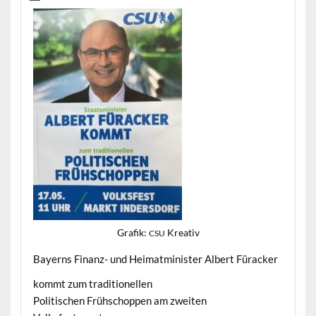
Grafik:
Kreativ
CSU
Bay­erns Finanz- und Heimat­min­is­ter Albert Füracker
kommt zum traditionellen
Poli­tis­chen Früh­schop­pen am zweit­en