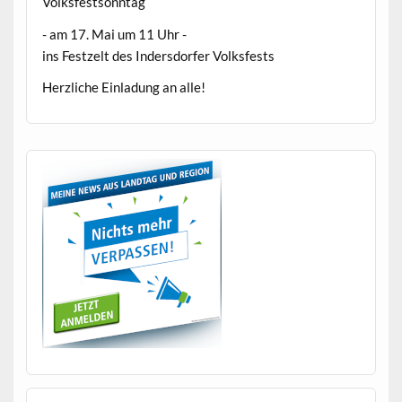
Volksfestsonntag
- am 17. Mai um 11 Uhr -
ins Festzelt des Inder­s­dor­fer Volksfests
Her­zliche Ein­ladung an alle!