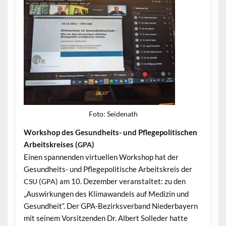
Foto: Sei­de­nath
Work­shop des Gesund­heits- und Pflege­poli­tis­chen
Arbeit­skreis­es (
)
GPA
Einen span­nen­den virtuellen Work­shop hat der
Gesund­heits- und Pflege­poli­tis­che Arbeit­skreis der
(
) am 10. Dezem­ber ver­anstal­tet: zu den
CSU
GPA
„Auswirkun­gen des Kli­mawan­dels auf Medi­zin und
Gesund­heit“. Der GPA-Bezirksver­band Nieder­bay­ern
mit seinem Vor­sitzen­den Dr. Albert Solled­er hat­te