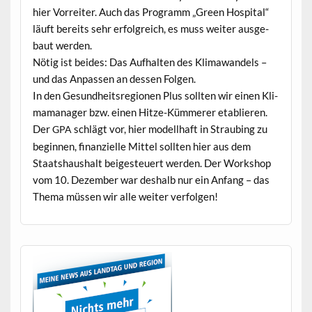
hier Vor­re­it­er. Auch das Pro­gramm „Green Hos­pi­tal“
läuft bere­its sehr erfol­gre­ich, es muss weit­er aus­ge­
baut werden.
Nötig ist bei­des: Das Aufhal­ten des Kli­mawan­dels –
und das Anpassen an dessen Folgen.
In den Gesund­heit­sre­gio­nen Plus soll­ten wir einen Kli­
ma­man­ag­er bzw. einen Hitze-Küm­mer­er etablieren.
Der
schlägt vor, hier mod­ell­haft in Straub­ing zu
GPA
begin­nen, finanzielle Mit­tel soll­ten hier aus dem
Staat­shaushalt beiges­teuert wer­den. Der Work­shop
vom 10. Dezem­ber war deshalb nur ein Anfang – das
The­ma müssen wir alle weit­er verfolgen!