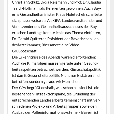
Chris­t­ian Schulz, Lydia Reis­mann und Prof. Dr. Clau­dia
Traidl-Hoff­mann als Ref­er­enten gewon­nen. Auch Bay­
erns Gesund­heitsmin­is­ter Klaus Holetschek schal­tete
sich phasen­weise zu. Als GPA-Lan­desvor­sitzen­der und
Vor­sitzen­der des Gesund­heit­sauss­chuss­es des Bay­
erischen Land­tags kon­nte ich in das The­ma ein­führen,
Dr. Ger­ald Quit­ter­er, Präsi­dent der Bay­erischen Lan­
desärztekam­mer, über­sandte eine Video-
Grußbotschaft.
Die Erken­nt­nisse des Abends waren die folgenden:
Auch die Kli­mafol­gen müssen ger­ade unter Gesund­
heit­saspek­ten betra­chtet wer­den. Kli­maschutzpoli­tik
ist damit Gesund­heit­spoli­tik. Nicht nur Eis­bären sind
betrof­fen, son­dern ger­ade wir Menschen!
Der
begrüßt deshalb, was schon passiert ist: die
GPA
beste­hen­den Hitzeak­tion­spläne, die Grün­dung der
entsprechen­den Lan­desar­beits­ge­mein­schaft mit ver­
schiede­nen Pro­jekt- und Arbeits­grup­pen sowie den
Aus­bau der Pol­len­in­for­ma­tion­ssys­teme – Bay­ern ist