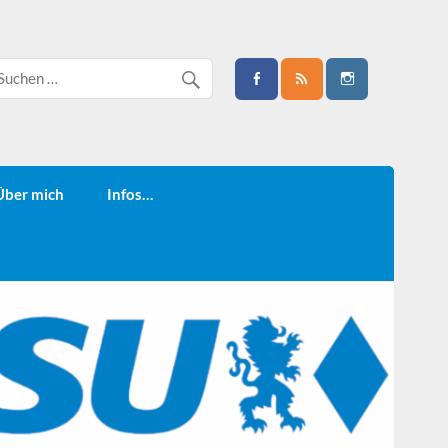
Über mich
Infos…