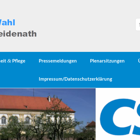
heit
&
Pflege
Pressemeldungen
Plenarsitzungen
Impressum/Datenschutzerklärung