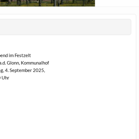
Abend im Festzelt
n a.d. Glonn, Kommunalhof
g, 4. Sep­tem­ber 2025,
0 Uhr