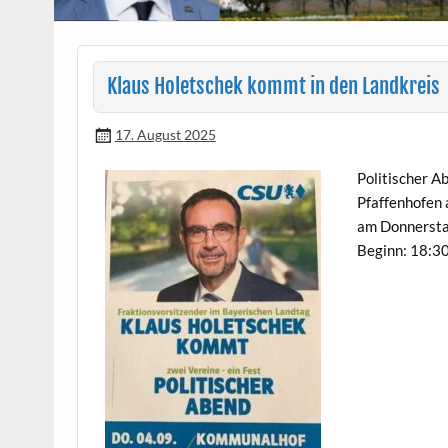
Klaus Holetschek kommt in den Landkreis
17. August 2025
Poli­tis­ch­er 
Pfaf­fen­hofe
am Don­ner­sta
Beginn: 18:3