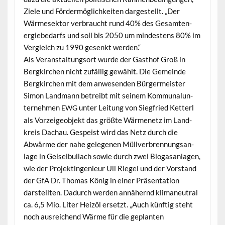
Ziele und För­der­möglichkeit­en dargestellt. „Der
Wärme­sek­tor ver­braucht rund 40% des Gesamten­
ergiebe­darfs und soll bis 2050 um min­destens 80% im
Ver­gle­ich zu 1990 gesenkt werden.“
Als Ver­anstal­tung­sort wurde der Gasthof Groß in
Bergkirchen nicht zufäl­lig gewählt. Die Gemeinde
Bergkirchen mit dem anwe­senden Bürg­er­meis­ter
Simon Land­mann betreibt mit seinem Kom­mu­nalun­
ternehmen
unter Leitung von Siegfried Ket­terl
EWG
als Vorzeigeob­jekt das größte Wärmenetz im Land­
kreis Dachau. Gespeist wird das Netz durch die
Abwärme der nahe gele­ge­nen Mül­lver­bren­nungsan­
lage in Geisel­bul­lach sowie durch zwei Bio­gasan­la­gen,
wie der Pro­jek­tin­ge­nieur Uli Riegel und der Vor­stand
der GfA Dr. Thomas König in ein­er Präsen­ta­tion
darstell­ten. Dadurch wer­den annäh­ernd kli­ma­neu­tral
ca. 6,5 Mio. Liter Heizöl erset­zt. „Auch kün­ftig ste­ht
noch aus­re­ichend Wärme für die geplanten