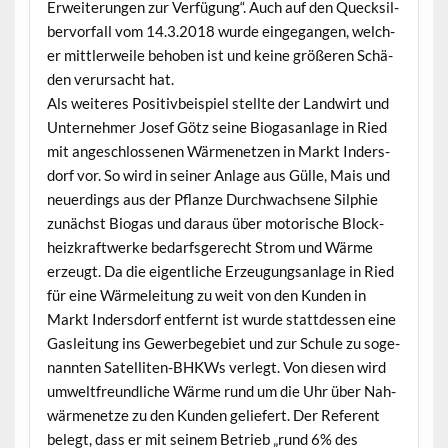
Erweiterun­gen zur Ver­fü­gung“. Auch auf den Queck­sil­
ber­vor­fall vom 14.3.2018 wurde einge­gan­gen, welch­
er mit­tler­weile behoben ist und keine größeren Schä­
den verur­sacht hat.
Als weit­eres Pos­i­tivbeispiel stellte der Land­wirt und
Unternehmer Josef Götz seine Bio­gasan­lage in Ried
mit angeschlosse­nen Wärmenet­zen in Markt Inder­s­
dorf vor. So wird in sein­er Anlage aus Gülle, Mais und
neuerd­ings aus der Pflanze Durchwach­sene Sil­phie
zunächst Bio­gas und daraus über motorische Block­
heizkraftwerke bedarf­s­gerecht Strom und Wärme
erzeugt. Da die eigentliche Erzeu­gungsan­lage in Ried
für eine Wärmeleitung zu weit von den Kun­den in
Markt Inder­s­dorf ent­fer­nt ist wurde stattdessen eine
Gasleitung ins Gewer­bege­bi­et und zur Schule zu soge­
nan­nten Satel­liten-BHK­Ws ver­legt. Von diesen wird
umwelt­fre­undliche Wärme rund um die Uhr über Nah­
wärmenet­ze zu den Kun­den geliefert. Der Ref­er­ent
belegt, dass er mit seinem Betrieb „rund 6% des