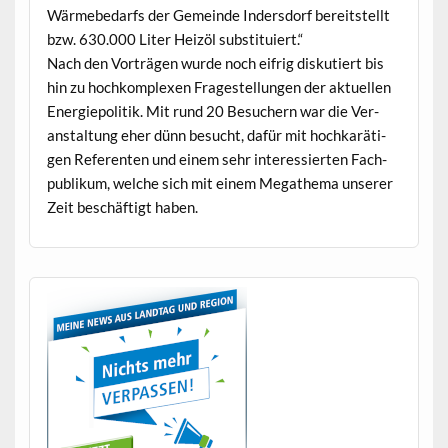
Wärmebe­darfs der Gemeinde Inder­s­dorf bere­it­stellt
bzw. 630.000 Liter Heizöl substituiert.“
Nach den Vorträ­gen wurde noch eifrig disku­tiert bis
hin zu hochkom­plex­en Fragestel­lun­gen der aktuellen
Energiepoli­tik. Mit rund 20 Besuch­ern war die Ver­
anstal­tung eher dünn besucht, dafür mit hochkaräti­
gen Ref­er­enten und einem sehr inter­essierten Fach­
pub­likum, welche sich mit einem Megath­e­ma unser­er
Zeit beschäftigt haben.