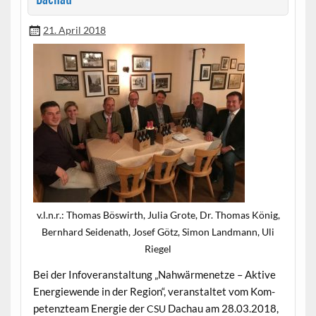
21. April 2018
v.l.n.r.: Thomas Böswirth, Julia Grote, Dr. Thomas König,
Bern­hard Sei­de­nath, Josef Götz, Simon Land­mann, Uli
Riegel
Bei der Infover­anstal­tung „Nah­wärmenet­ze – Aktive
Energiewende in der Region“, ver­anstal­tet vom Kom­
pe­ten­zteam Energie der
Dachau am 28.03.2018,
CSU