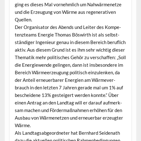
ging es dieses Mal vornehm­lich um Nah­wärmenet­ze
und die Erzeu­gung von Wärme aus regen­er­a­tiv­en
Quellen.
Der Organ­isator des Abends und Leit­er des Kom­pe­
ten­zteams Energie Thomas Böswirth ist als selb­st­
ständi­ger Inge­nieur genau in diesem Bere­ich beru­flich
aktiv. Aus diesem Grund ist es ihm sehr wichtig dieser
The­matik mehr poli­tis­ches Gehör zu ver­schaf­fen: „Soll
die Energiewende gelin­gen, dann ist ins­beson­dere im
Bere­ich Wärmeerzeu­gung poli­tisch einzu­lenken, da
der Anteil erneuer­bar­er Energien am Wärme­ver­
brauch in den let­zten 7 Jahren ger­ade mal um 1% auf
beschei­dene 13% gesteigert wer­den kon­nte.“ Über
einen Antrag an den Land­tag will er darauf aufmerk­
sam machen und För­der­maß­nah­men erhöhen für den
Aus­bau von Wärmenet­zen und erneuer­bar erzeugter
Wärme.
Als Land­tagsab­ge­ord­neter hat Bern­hard Sei­de­nath
dazu die aktuellen poli­tis­chen Rah­menbe­din­gun­gen,