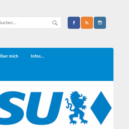
Über mich
Infos…