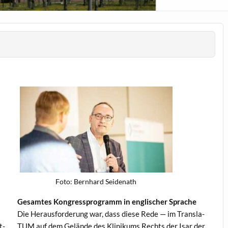
Foto: Bern­hard Seidenath
Gesamtes Kon­gresspro­gramm in englis­ch­er Sprache
Die Her­aus­forderung war, dass diese Rede — im Trans­la­
t­
TUM auf dem Gelände des Klinikums Rechts der Isar der