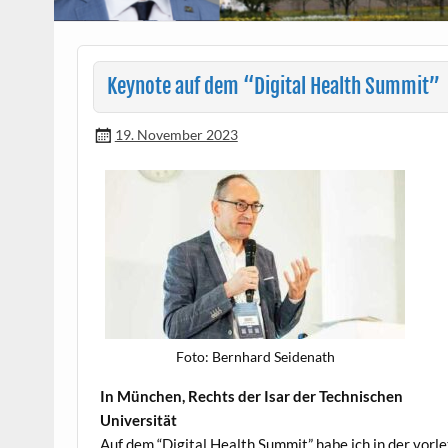
Keynote auf dem “Digital Health Summit”
19. November 2023
Foto: Bern­hard Seidenath
In München, Rechts der Isar der Tech­nis­chen
Universität
Auf dem “Dig­i­tal Health Sum­mit” habe ich in der vor­le