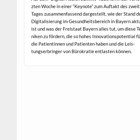
zten Woche in ein­er “Keynote” zum Auf­takt des zweit
Tages zusam­men­fassend dargestellt, wie der Stand d
Dig­i­tal­isierung im Gesund­heits­bere­ich in Bay­ern akt
ist und was der Freis­taat Bay­ern alles tut, um diese T
niken zu fördern, die so hohes Inno­va­tionspo­ten­tial f
die Pati­entin­nen und Patien­ten haben und die Leis­
tungser­bringer von Bürokratie ent­las­ten können.