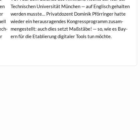
­en
Tech­nis­chen Uni­ver­sität München — auf Englisch gehal­ten
er
wer­den musste… Pri­vat­dozent Dominik Pför­ringer hat­te
uell
wieder ein her­aus­ra­gen­des Kon­gresspro­gramm zusam­
ech­
mengestellt: auch dies set­zt Maßstäbe! — so, wie es Bay­
ür
ern für die Etablierung dig­i­taler Tools tun möchte.