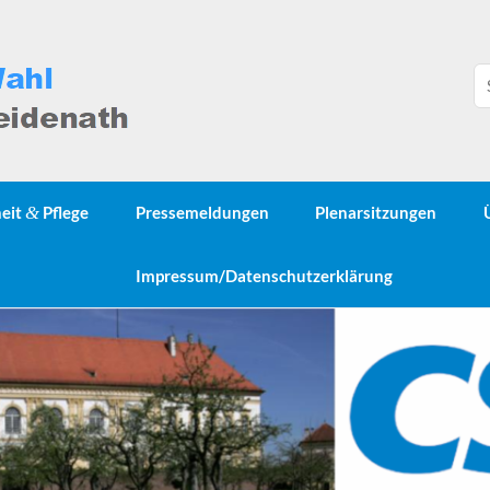
heit
&
Pflege
Pressemeldungen
Plenarsitzungen
Impressum/Datenschutzerklärung