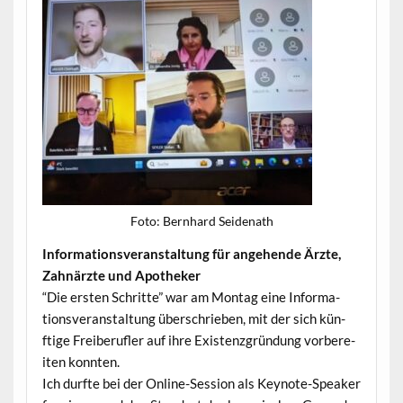
Foto: Bern­hard Seidenath
Infor­ma­tionsver­anstal­tung für ange­hende Ärzte,
Zah­närzte und Apotheker
“Die ersten Schritte” war am Mon­tag eine Infor­ma­
tionsver­anstal­tung über­schrieben, mit der sich kün­
ftige Freiberu­fler auf ihre Exis­ten­z­grün­dung vor­bere­
it­en konnten.
Ich durfte bei der Online-Ses­sion als Keynote-Speak­er