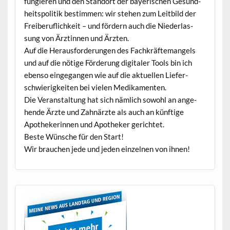
fungieren und den Stan­dort der bay­erischen Gesund­
heit­spoli­tik bes­tim­men: wir ste­hen zum Leit­bild der
Freiberu­flichkeit – und fördern auch die Nieder­las­
sung von Ärztin­nen und Ärzten.
Auf die Her­aus­forderun­gen des Fachkräfte­man­gels
und auf die nötige Förderung dig­i­taler Tools bin ich
eben­so einge­gan­gen wie auf die aktuellen Liefer­
schwierigkeit­en bei vie­len Medikamenten.
Die Ver­anstal­tung hat sich näm­lich sowohl an ange­
hende Ärzte und Zah­närzte als auch an kün­ftige
Apothek­erin­nen und Apothek­er gerichtet.
Beste Wün­sche für den Start!
Wir brauchen jede und jeden einzel­nen von ihnen!