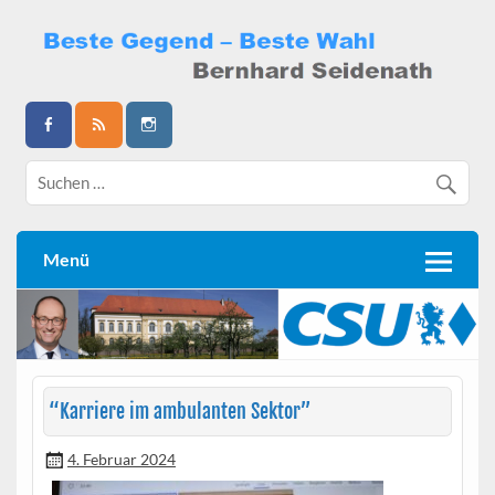
Skip
to
content
Bernhard Seidenath
Menü
“
Karriere im ambulanten Sektor”
4. Februar 2024