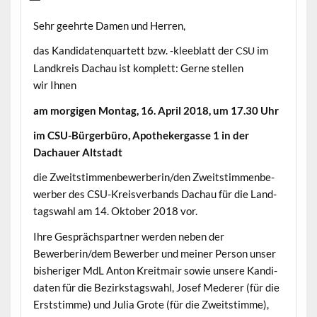
Sehr geehrte Damen und Herren,
das Kan­di­daten­quar­tett bzw. ‑klee­blatt der
im
CSU
Land­kreis Dachau ist kom­plett: Gerne stellen
wir Ihnen
am morgi­gen Mon­tag, 16. April 2018, um 17.30 Uhr
im CSU-Bürg­er­büro, Apothek­er­gasse 1 in der
Dachauer Altstadt
die Zweitstimmenbewerberin/den Zweit­stim­men­be­
wer­ber des CSU-Kreisver­bands Dachau für die Land­
tagswahl am 14. Okto­ber 2018 vor.
Ihre Gesprächspart­ner wer­den neben der
Bewerberin/dem Bewer­ber und mein­er Per­son unser
bish­eriger MdL Anton Kre­it­mair sowie unsere Kan­di­
dat­en für die Bezirk­stagswahl, Josef Med­er­er (für die
Erst­stimme) und Julia Grote (für die Zweit­stimme),