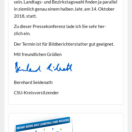
sein. Land­tags- und Bezirk­stagswahl find­en ja par­al­lel
in ziem­lich genau einem hal­ben Jahr, am 14. Okto­ber
2018, statt.
Zu dieser Pressekon­ferenz lade ich Sie sehr her­
zlich ein.
Der Ter­min ist für Bild­berichter­stat­ter gut geeignet.
Mit fre­undlichen Grüßen
Bern­hard Seidenath
CSU-Kreisvor­sitzen­der