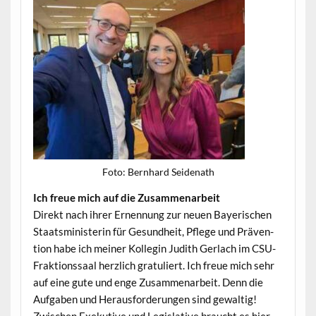
Foto: Bern­hard Seidenath
Ich freue mich auf die Zusammenarbeit
Direkt nach ihrer Ernen­nung zur neuen Bay­erischen
Staatsmin­is­terin für Gesund­heit, Pflege und Präven­
tion habe ich mein­er Kol­le­gin Judith Ger­lach im CSU-
Frak­tion­ssaal her­zlich grat­uliert. Ich freue mich sehr
auf eine gute und enge Zusam­me­nar­beit. Denn die
Auf­gaben und Her­aus­forderun­gen sind gewaltig!
Zwis­chen Exeku­tive und Leg­isla­tive braucht es hier