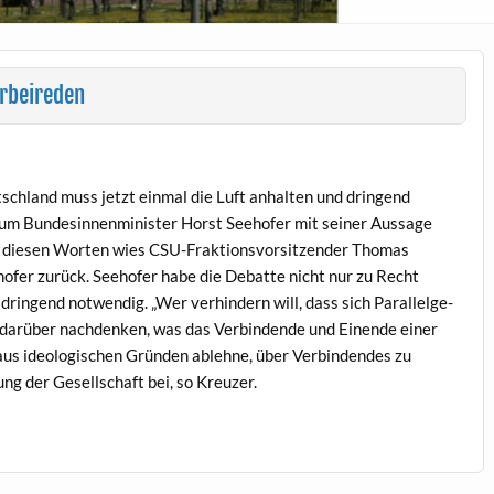
orbeireden
tsch­land muss jet­zt ein­mal die Luft anhal­ten und drin­gend
 Bun­desin­nen­min­is­ter Horst See­hofer mit sein­er Aus­sage
t diesen Worten wies CSU-Frak­tionsvor­sitzen­der Thomas
­hofer zurück. See­hofer habe die Debat­te nicht nur zu Recht
drin­gend notwendig. „Wer ver­hin­dern will, dass sich Par­al­lelge­
 darüber nach­denken, was das Verbindende und Einende ein­er
aus ide­ol­o­gis­chen Grün­den ablehne, über Verbinden­des zu
ung der Gesellschaft bei, so Kreuzer.