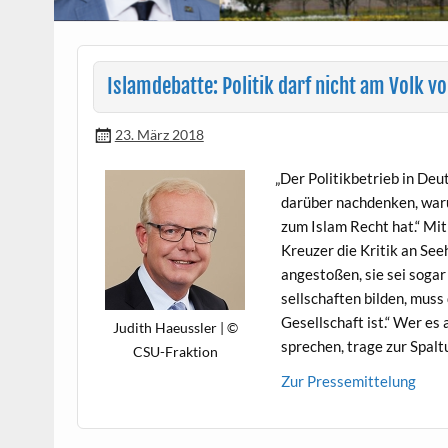
Islamdebatte: Politik darf nicht am Volk v
23. März 2018
„
Der Poli­tik­be­trieb in Deu
darüber nach­denken, warum
zum Islam Recht hat.“ Mi
Kreuzer die Kri­tik an See
angestoßen, sie sei sog­ar 
sellschaften bilden, muss
Gesellschaft ist.“ Wer es 
Judith Haeus­sler | ©
sprechen, trage zur Spal­t
CSU-Fraktion
Zur Pressemit­telung