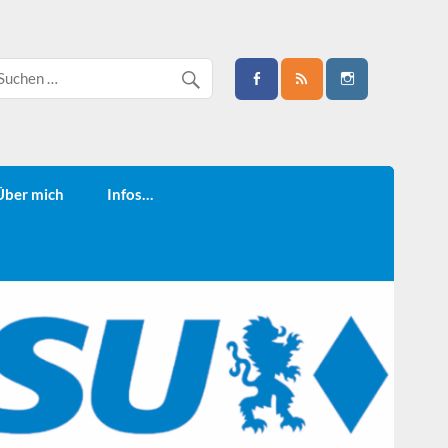
Über mich
Infos…