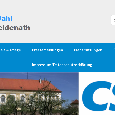
heit
&
Pflege
Pressemeldungen
Plenarsitzungen
Impressum/Datenschutzerklärung