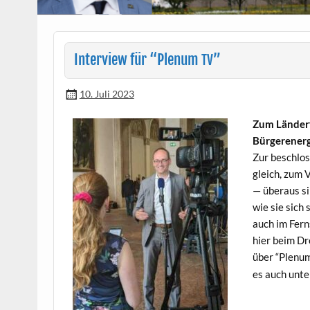
Interview für “Plenum
”
TV
10. Juli 2023
Zum Län­der­
Bürgerener
Zur beschloss
gle­ich, zum
— über­aus s
wie sie sich
auch im Fern
hier beim Dr
über “Plenu
es auch unte