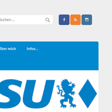
Über mich
Infos…