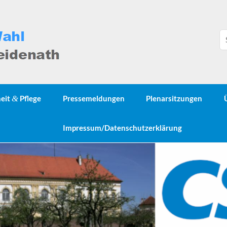
heit
&
Pflege
Pressemeldungen
Plenarsitzungen
Impressum/Datenschutzerklärung