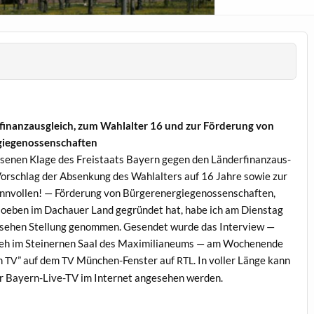
fi­nan­zaus­gle­ich, zum Wahlal­ter 16 und zur Förderung von
giegenossenschaften
e­nen Klage des Freis­taats Bay­ern gegen den Län­der­fi­nan­zaus­
 Vorschlag der Absenkung des Wahlal­ters auf 16 Jahre sowie zur
in­nvollen! — Förderung von Bürgeren­ergiegenossen­schaften,
 soeben im Dachauer Land gegrün­det hat, habe ich am Dien­stag
se­hen Stel­lung genom­men. Gesendet wurde das Inter­view —
eh im Stein­er­nen Saal des Max­i­m­il­ia­neums — am Woch­enende
m
” auf dem
München-Fen­ster auf
. In voller Länge kann
TV
TV
RTL
r Bay­ern-Live-TV im Inter­net ange­se­hen werden.