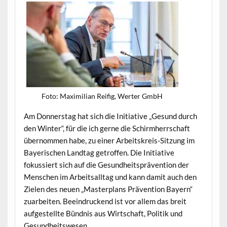
Foto: Max­i­m­il­ian Reifig, Wert­er GmbH
Am Don­ner­stag hat sich die Ini­tia­tive „Gesund durch
den Win­ter“, für die ich gerne die Schirmherrschaft
über­nom­men habe, zu ein­er Arbeit­skreis-Sitzung im
Bay­erischen Land­tag getrof­fen. Die Ini­tia­tive
fokussiert sich auf die Gesund­heit­spräven­tion der
Men­schen im Arbeit­sall­t­ag und kann damit auch den
Zie­len des neuen „Mas­ter­plans Präven­tion Bay­ern“
zuar­beit­en. Beein­druck­end ist vor allem das bre­it
aufgestellte Bünd­nis aus Wirtschaft, Poli­tik und
Gesundheitswesen.