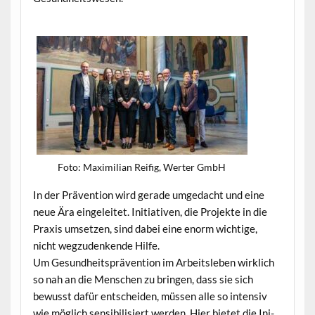
Foto: Max­i­m­il­ian Reifig, Wert­er GmbH
In der Präven­tion wird ger­ade umgedacht und eine
neue Ära ein­geleit­et. Ini­tia­tiv­en, die Pro­jek­te in die
Prax­is umset­zen, sind dabei eine enorm wichtige,
nicht wegzu­denk­ende Hilfe.
Um Gesund­heit­spräven­tion im Arbeit­sleben wirk­lich
so nah an die Men­schen zu brin­gen, dass sie sich
bewusst dafür entschei­den, müssen alle so inten­siv
wie möglich sen­si­bil­isiert wer­den. Hier bietet die Ini­