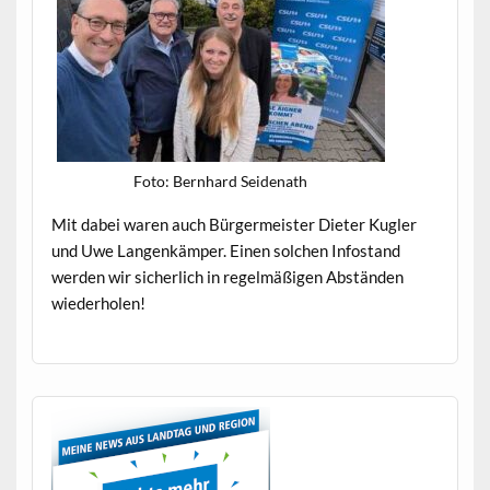
Foto: Bern­hard Seidenath
Mit dabei waren auch Bürg­er­meis­ter Dieter Kugler
und Uwe Lan­genkäm­per. Einen solchen Info­s­tand
wer­den wir sicher­lich in regelmäßi­gen Abstän­den
wiederholen!