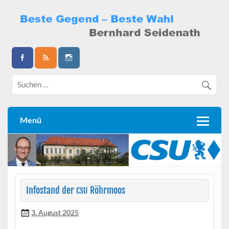
Skip
to
content
Bernhard Seidenath
Menü
Infostand der
Röhrmoos
CSU
3. August 2025