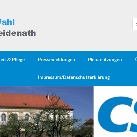
heit
&
Pflege
Pressemeldungen
Plenarsitzungen
Impressum/Datenschutzerklärung