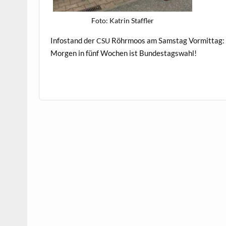
Foto: Katrin Staffler
Info­s­tand der
Röhrmoos am Sam­stag Vor­mit­tag:
CSU
Mor­gen in fünf Wochen ist Bundestagswahl!