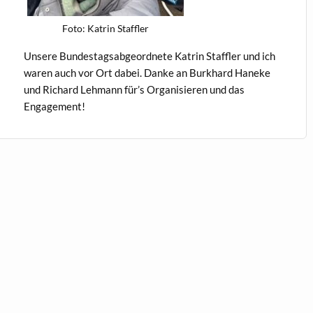
Foto: Katrin Staffler
Unsere Bun­destagsab­ge­ord­nete Katrin Staffler und ich
waren auch vor Ort dabei. Danke an Burkhard Haneke
und Richard Lehmann für’s Organ­isieren und das
Engagement!