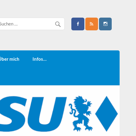
Über mich
Infos…