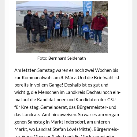
Foto: Bern­hard Seidenath
Am let­zten Sam­stag waren es noch zwei Wochen bis
zur Kom­mu­nal­wahl am 8. März. Und die Briefwahl ist
bere­its in vollem Gange! Deshalb ist es gut und
wichtig, die Men­schen im Land­kreis Dachau noch ein­
mal auf die Kan­di­datin­nen und Kan­di­dat­en der
CSU
für Kreistag, Gemein­der­at, das Bürg­er­meis­ter- und
das Lan­drats-Amt hinzuweisen. So war es am ver­gan­
genen Sam­stag in Markt Inder­s­dorf, am unteren
Markt, wo Lan­drat Ste­fan Löwl (Mitte), Bürg­er­meis­
ter Franz Obess­er (links) und die Mark­t­ge­mein­der­