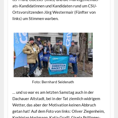
ats-Kan­di­datin­nen und Kan­di­dat­en rund um CSU-
Ortsvor­sitzen­den Jörg West­er­mair (Fün­fter von
links) um Stim­men warben.
Foto: Bern­hard Seidenath
… und so war es am let­zten Sam­stag auch in der
Dachauer Alt­stadt, bei in der Tat ziem­lich widrigem
Wet­ter, das aber der Moti­va­tion keinen Abbruch
getan hat! Auf dem Foto von links: Oliv­er Ziegen­heim,
Korbin­ian Hart­mann, Kat­ja Graßl, Gisela Prillinger-