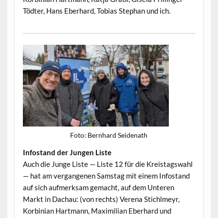
Tödter, Hans Eber­hard, Tobias Stephan und ich.
Foto: Bern­hard Seidenath
Info­s­tand der Jun­gen Liste
Auch die Junge Liste — Liste 12 für die Kreistagswahl
— hat am ver­gan­genen Sam­stag mit einem Info­s­tand
auf sich aufmerk­sam gemacht, auf dem Unteren
Markt in Dachau: (von rechts) Ver­e­na Stichlmeyr,
Korbin­ian Hart­mann, Max­i­m­il­ian Eber­hard und