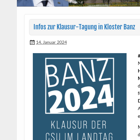
Infos zur Klausur-Tagung in Kloster Banz
14. Januar 2024
N
d
f
D
e
d