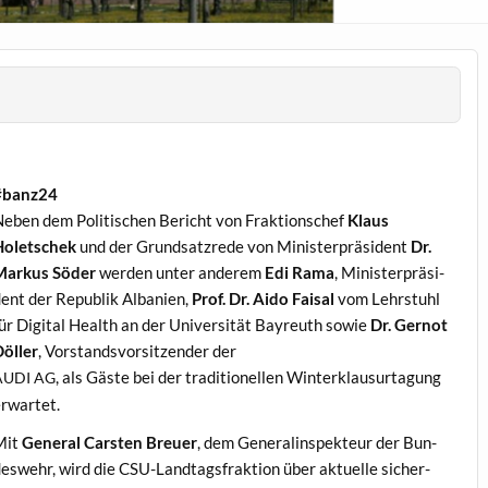
#banz24
eben dem Poli­tis­chen Bericht von Frak­tion­schef
Klaus
Holetschek
und der Grund­satzrede von Min­is­ter­präsi­dent
Dr.
Markus Söder
wer­den unter anderem
Edi Rama
, Min­is­ter­präsi­
ent der Repub­lik Alban­ien,
Prof. Dr. Aido Faisal
vom Lehrstuhl
ür Dig­i­tal Health an der Uni­ver­sität Bayreuth sowie
Dr. Ger­not
öller
, Vor­standsvor­sitzen­der der
, als Gäste bei der tra­di­tionellen Win­terk­lausurta­gung
AUDI
AG
rwartet.
Mit
Gen­er­al Carsten Breuer
, dem Gen­er­alin­spek­teur der Bun­
eswehr, wird die CSU-Land­tags­frak­tion über aktuelle sicher­