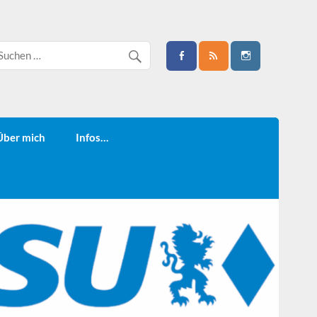
Über mich
Infos…