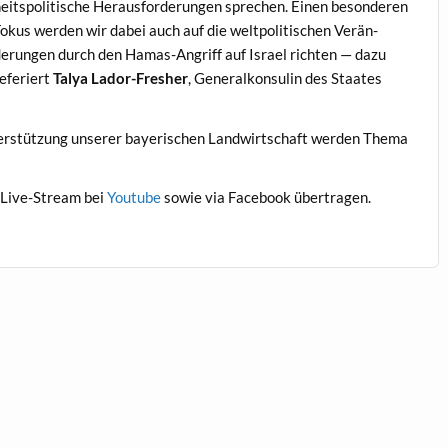
eit­spoli­tis­che Her­aus­forderun­gen sprechen. Einen beson­deren
okus wer­den wir dabei auch auf die welt­poli­tis­chen Verän­
erun­gen durch den Hamas-Angriff auf Israel richt­en — dazu
eferiert
Talya Lador-Fresh­er
, Gen­er­alkon­sulin des Staates
er­stützung unser­er bay­erischen Land­wirtschaft wer­den The­ma
s Live-Stream bei
Youtube
sowie via Face­book übertragen.