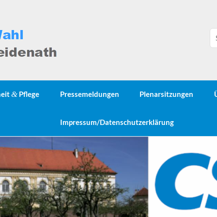
heit
&
Pflege
Pressemeldungen
Plenarsitzungen
Impressum/Datenschutzerklärung