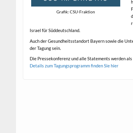
h
F
Grafik: CSU-Frak­tion
d
r
Israel für Süddeutschland.
Auch der Gesund­heits­stan­dort Bay­ern sowie die Unt
der Tagung sein.
Die Pressekon­ferenz und alle State­ments wer­den al
Details zum Tagung­spro­gramm find­en Sie hier