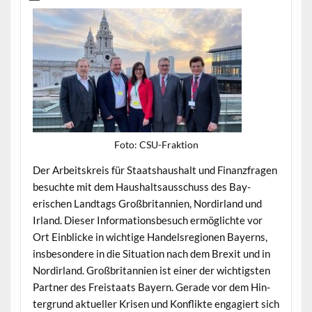
Foto: CSU-Frak­tion
Der Arbeit­skreis für Staat­shaushalt und Finanzfra­gen
besuchte mit dem Haushalt­sauss­chuss des Bay­
erischen Land­tags Großbri­tan­nien, Nordir­land und
Irland. Dieser Infor­ma­tions­be­such ermöglichte vor
Ort Ein­blicke in wichtige Han­del­sre­gio­nen Bay­erns,
ins­beson­dere in die Sit­u­a­tion nach dem Brex­it und in
Nordir­land. Großbri­tan­nien ist ein­er der wichtig­sten
Part­ner des Freis­taats Bay­ern. Ger­ade vor dem Hin­
ter­grund aktueller Krisen und Kon­flik­te engagiert sich