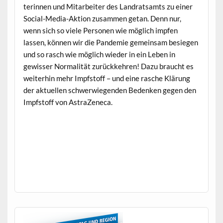
t­erin­nen und Mitar­beit­er des Lan­drat­samts zu ein­er
Social-Media-Aktion zusam­men getan. Denn nur,
wenn sich so viele Per­so­n­en wie möglich impfen
lassen, kön­nen wir die Pan­demie gemein­sam besiegen
und so rasch wie möglich wieder in ein Leben in
gewiss­er Nor­mal­ität zurück­kehren! Dazu braucht es
weit­er­hin mehr Impf­stoff – und eine rasche Klärung
der aktuellen schw­er­wiegen­den Bedenken gegen den
Impf­stoff von AstraZeneca.