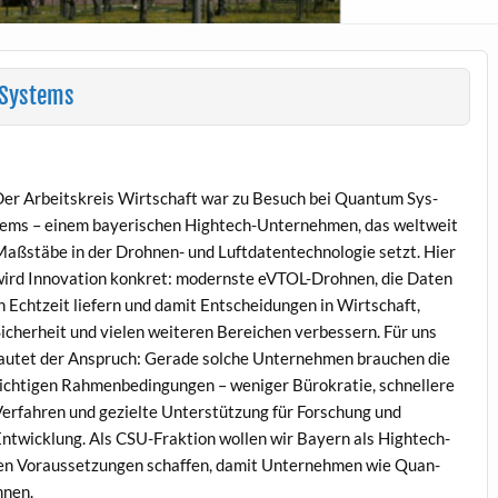
 Systems
er Arbeit­skreis Wirtschaft war zu Besuch bei Quan­tum Sys­
ems – einem bay­erischen High­tech-Unternehmen, das weltweit
aßstäbe in der Drohnen- und Luft­da­ten­tech­nolo­gie set­zt. Hier
ird Inno­va­tion konkret: mod­ern­ste eVTOL-Drohnen, die Dat­en
n Echtzeit liefern und damit Entschei­dun­gen in Wirtschaft,
icher­heit und vie­len weit­eren Bere­ichen verbessern. Für uns
autet der Anspruch: Ger­ade solche Unternehmen brauchen die
ichti­gen Rah­menbe­din­gun­gen – weniger Bürokratie, schnellere
er­fahren und gezielte Unter­stützung für Forschung und
ntwick­lung. Als CSU-Frak­tion wollen wir Bay­ern als High­tech-
esten Voraus­set­zun­gen schaf­fen, damit Unternehmen wie Quan­
nnen.