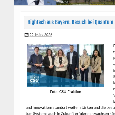
Hightech aus Bayern: Besuch bei Quantum
22. März 2026
D
t
M
w
i
S
l
r
Foto: CSU-Frak­tion
V
E
und Inno­va­tion­s­stan­dort weit­er stärken und die b
tum Sys­tems auch in Zukun­ft erfol­gre­ich wach­sen kö