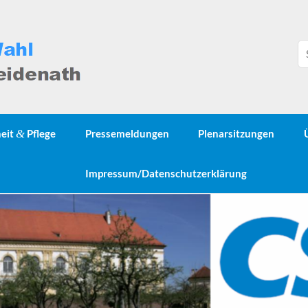
heit
&
Pflege
Pressemeldungen
Plenarsitzungen
Impressum/Datenschutzerklärung