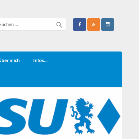
Über mich
Infos…