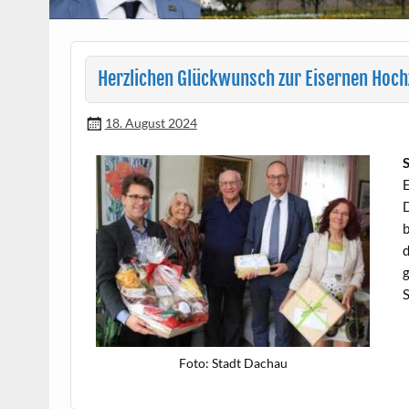
Herzlichen Glückwunsch zur Eisernen Hoch
18. August 2024
S
E
D
b
d
g
Foto: Stadt Dachau