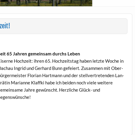
zeit!
eit 65 Jahren gemein­sam durchs Leben
is­erne Hochzeit: ihren 65. Hochzeit­stag haben let­zte Woche in
achau Ingrid und Ger­hard Bunn gefeiert. Zusam­men mit Ober­
ürg­er­meis­ter Flo­ri­an Hart­mann und der stel­lvertre­tenden Lan­
rätin Mar­i­anne Klaf­f­ki habe ich bei­den noch viele weit­ere
emein­same Jahre gewün­scht. Her­zliche Glück- und
Segenswünsche!