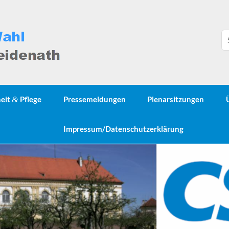
heit
&
Pflege
Pressemeldungen
Plenarsitzungen
Impressum/Datenschutzerklärung