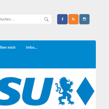
Über mich
Infos…