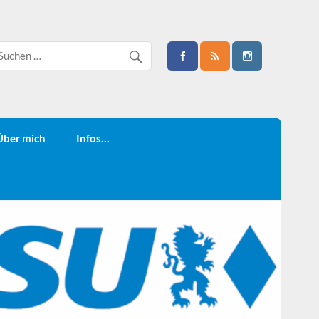
Über mich
Infos…