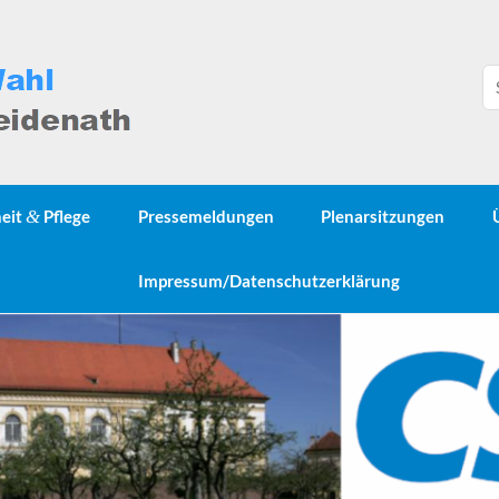
heit
&
Pflege
Pressemeldungen
Plenarsitzungen
Impressum/Datenschutzerklärung