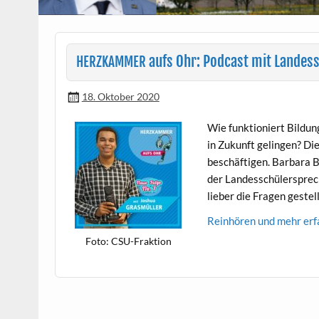
aufs Ohr: Podcast mit Landes
HERZKAMMER
18. Oktober 2020
Wie funk­tion­iert Bil­dun
in Zukun­ft gelin­gen? D
beschäfti­gen. Bar­bara B
der Lan­dess­chüler­sprec
lieber die Fra­gen geste
Rein­hören und mehr erf
Foto: CSU-Frak­tion