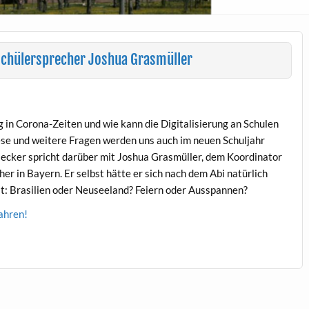
schülersprecher Joshua Grasmüller
g in Coro­na-Zeit­en und wie kann die Dig­i­tal­isierung an Schulen
iese und weit­ere Fra­gen wer­den uns auch im neuen Schul­jahr
eck­er spricht darüber mit Joshua Gras­müller, dem Koor­di­na­tor
h­er in Bay­ern. Er selb­st hätte er sich nach dem Abi natür­lich
llt: Brasilien oder Neusee­land? Feiern oder Ausspannen?
ahren!