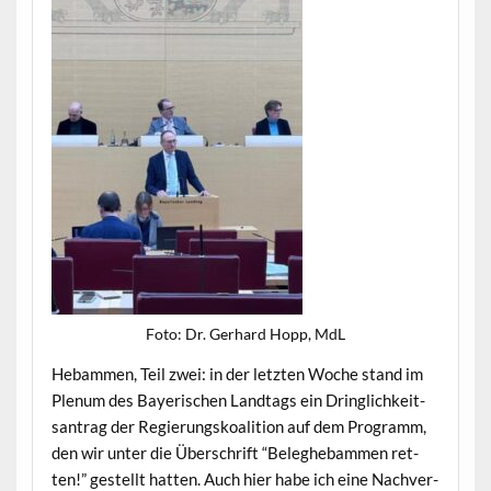
Foto: Dr. Ger­hard Hopp, MdL
Hebam­men, Teil zwei: in der let­zten Woche stand im
Plenum des Bay­erischen Land­tags ein Dringlichkeit­
santrag der Regierungskoali­tion auf dem Pro­gramm,
den wir unter die Über­schrift “Beleghe­bam­men ret­
ten!” gestellt hat­ten. Auch hier habe ich eine Nachver­