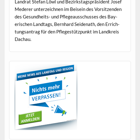
Lan­drat Ste­fan Löwl und Bezirk­stagspräsi­dent Josef
Med­er­er unterze­ich­nen im Bei­sein des Vor­sitzen­den
des Gesund­heits- und Pflegeauss­chuss­es des Bay­
erischen Land­tags, Bern­hard Sei­de­nath, den Errich­
tungsantrag für den Pflegestützpunkt im Land­kreis
Dachau.