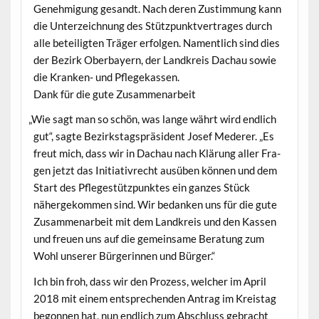
Genehmi­gung gesandt. Nach deren Zus­tim­mung kann
die Unterze­ich­nung des Stützpunk­tver­trages durch
alle beteiligten Träger erfol­gen. Namentlich sind dies
der Bezirk Ober­bay­ern, der Land­kreis Dachau sowie
die Kranken- und Pflegekassen.
Dank für die gute Zusammenarbeit
„
Wie sagt man so schön, was lange währt wird endlich
gut“, sagte Bezirk­stagspräsi­dent Josef Med­er­er. „Es
freut mich, dass wir in Dachau nach Klärung aller Fra­
gen jet­zt das Ini­tia­tivrecht ausüben kön­nen und dem
Start des Pflegestützpunk­tes ein ganzes Stück
nähergekom­men sind. Wir bedanken uns für die gute
Zusam­me­nar­beit mit dem Land­kreis und den Kassen
und freuen uns auf die gemein­same Beratung zum
Wohl unser­er Bürg­erin­nen und Bürger.“
Ich bin froh, dass wir den Prozess, welch­er im April
2018 mit einem entsprechen­den Antrag im Kreistag
begonnen hat, nun endlich zum Abschluss gebracht