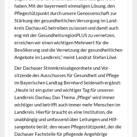
haben. Mit der bay­ern­weit ein­ma­li­gen Lösung, den
Pflegestützpunkt durch unsere Genossen­schaft zur
Stärkung der gesund­heitlichen Ver­sorgung im Land­
kreis Dachau eG betreiben zu lassen und damit auch
eng mit der Gesund­heit­sre­gion­PLUS zu ver­net­zen,
erre­ichen wir einen wichti­gen Mehrw­ert für die
Bevölkerung und die Ver­net­zung der gesund­heitlichen
Ange­bote im Land­kreis,“ meint Lan­drat Ste­fan Löwl.
Der Dachauer Stimmkreis­ab­ge­ord­nete und Vor­
sitzende des Auss­chuss­es für Gesund­heit und Pflege
im Bay­erischen Land­tag Bern­hard Sei­de­nath ergänzt:
„Heute ist ein guter und wichtiger Tag für unseren
Land­kreis Dachau. Das The­ma „Pflege“ wird immer
wichtiger und bet­rifft auch immer mehr Men­schen im
Land­kreis. Hier­für braucht es eine Insti­tu­tion, die
unab­hängig und umfassend über Leitun­gen und Hil­f­
sange­bote berät: den neuen Pflegestützpunkt, der die
Dachauer Fach­stelle für pfle­gende Ange­hörige