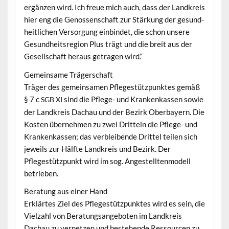
ergänzen wird. Ich freue mich auch, dass der Land­kreis
hier eng die Genossen­schaft zur Stärkung der gesund­
heitlichen Ver­sorgung ein­bindet, die schon unsere
Gesund­heit­sre­gion Plus trägt und die bre­it aus der
Gesellschaft her­aus getra­gen wird.“
Gemein­same Trägerschaft
Träger des gemein­samen Pflegestützpunk­tes gemäß
§ 7 c
sind die Pflege- und Krankenkassen sowie
SGB
XI
der Land­kreis Dachau und der Bezirk Ober­bay­ern. Die
Kosten übernehmen zu zwei Drit­teln die Pflege- und
Krankenkassen; das verbleibende Drit­tel teilen sich
jew­eils zur Hälfte Land­kreis und Bezirk. Der
Pflegestützpunkt wird im sog. Angestell­ten­mod­ell
betrieben.
Beratung aus ein­er Hand
Erk­lärtes Ziel des Pflegestützpunk­tes wird es sein, die
Vielzahl von Beratungsange­boten im Land­kreis
Dachau zu ver­net­zen und beste­hende Ressourcen zu