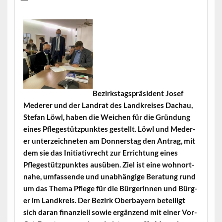
Bezirk­stagspräsi­dent Josef
Med­er­er und der Lan­drat des Land­kreis­es Dachau,
Ste­fan Löwl, haben die Weichen für die Grün­dung
eines Pflegestützpunk­tes gestellt. Löwl und Med­er­
er unterze­ich­neten am Don­ner­stag den Antrag, mit
dem sie das Ini­tia­tivrecht zur Errich­tung eines
Pflegestützpunk­tes ausüben. Ziel ist eine wohnort­
na­he, umfassende und unab­hängige Beratung rund
um das The­ma Pflege für die Bürg­erin­nen und Bürg­
er im Land­kreis. Der Bezirk Ober­bay­ern beteiligt
sich daran finanziell sowie ergänzend mit ein­er Vor-