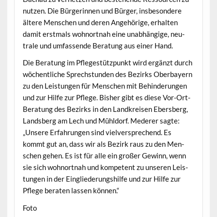
nutzen. Die Bürg­erin­nen und Bürg­er, ins­beson­dere
ältere Men­schen und deren Ange­hörige, erhal­ten
damit erst­mals wohnort­nah eine unab­hängige, neu­
trale und umfassende Beratung aus ein­er Hand.
Die Beratung im Pflegestützpunkt wird ergänzt durch
wöchentliche Sprech­stun­den des Bezirks Ober­bay­ern
zu den Leis­tun­gen für Men­schen mit Behin­derun­gen
und zur Hil­fe zur Pflege. Bish­er gibt es diese Vor-Ort-
Beratung des Bezirks in den Land­kreisen Ebers­berg,
Lands­berg am Lech und Mühldorf. Med­er­er sagte:
„Unsere Erfahrun­gen sind vielver­sprechend. Es
kommt gut an, dass wir als Bezirk raus zu den Men­
schen gehen. Es ist für alle ein großer Gewinn, wenn
sie sich wohnort­nah und kom­pe­tent zu unseren Leis­
tun­gen in der Eingliederung­shil­fe und zur Hil­fe zur
Pflege berat­en lassen können.“
Foto