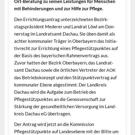
Ort-Beratung zu seinen Leis­tun­gen für Men­schen
mit Behin­derun­gen und zur Hil­fe zur Pflege.
Den Errich­tungsantrag unterze­ich­neten Bezirk­
stagspräsi­dent Med­er­er und Lan­drat Löwl am Don­
ner­stag im Lan­drat­samt Dachau. Sie üben damit als
achter kom­mu­naler Träger in Ober­bay­ern das Ini­tia­
tivrecht zur Errich­tung eines Pflegestützpunk­tes auf
der Basis des bay­erischen Rah­men­ver­trags aus.
Zuvor hat­ten der Bezirk Ober­bay­ern, das Lan­drat­
samt Dachau sowie die örtlichen Vertreter der
AOK
das Betrieb­skonzept und den Stützpunk­tver­trag auf
kom­mu­naler Ebene abges­timmt. Der Land­kreis
Dachau wird die Auf­gabe zum Betrieb des
Pflegestützpunk­tes an die Genossen­schaft zur
Stärkung der gesund­heitlichen Ver­sorgung im Land­
kreis Dachau eG übertragen.
Der Antrag wird jet­zt an die Kom­mis­sion
Pflegestützpunk­te auf Lan­desebene mit der Bitte um