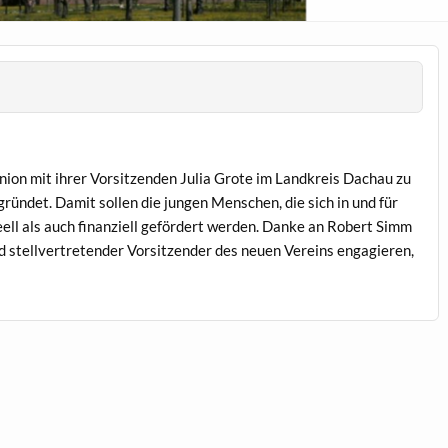
nion mit ihrer Vor­sitzen­den Julia Grote im Land­kreis Dachau zu
rün­det. Damit sollen die jun­gen Men­schen, die sich in und für
deell als auch finanziell gefördert wer­den. Danke an Robert Simm
nd stel­lvertre­tender Vor­sitzen­der des neuen Vere­ins engagieren,