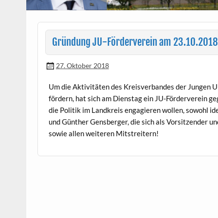
Gründung JU-Förderverein am 23.10.2018
27. Oktober 2018
Um die Aktiv­itäten des Kreisver­ban­des der Jun­gen U
fördern, hat sich am Dien­stag ein JU-Fördervere­in geg
die Poli­tik im Land­kreis engagieren wollen, sowohl i
und Gün­ther Gens­berg­er, die sich als Vor­sitzen­der u
sowie allen weit­eren Mitstreitern!