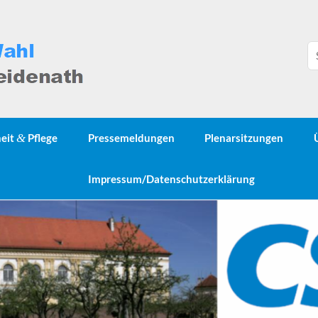
heit
&
Pflege
Pressemeldungen
Plenarsitzungen
Impressum/Datenschutzerklärung