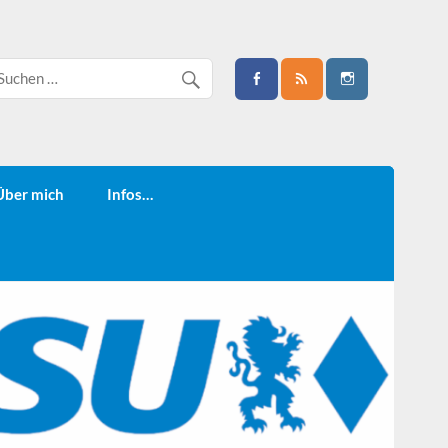
Über mich
Infos…