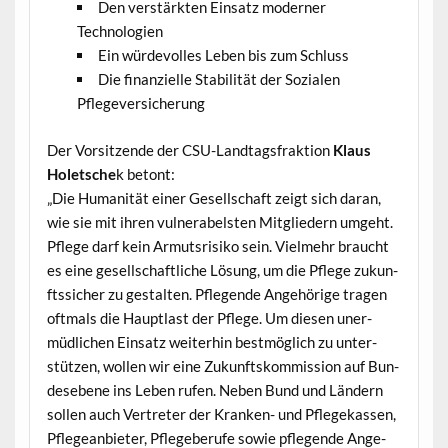
Den ver­stärk­ten Ein­satz mod­ern­er
Technologien
Ein würde­volles Leben bis zum Schluss
Die finanzielle Sta­bil­ität der Sozialen
Pflegeversicherung
Der Vor­sitzende der CSU-Land­tags­frak­tion
Klaus
Holetsche
k betont:
„Die Human­ität ein­er Gesellschaft zeigt sich daran,
wie sie mit ihren vul­ner­a­bel­sten Mit­gliedern umge­ht.
Pflege darf kein Armut­srisiko sein. Vielmehr braucht
es eine gesellschaftliche Lösung, um die Pflege zukun­
ftssich­er zu gestal­ten. Pfle­gende Ange­hörige tra­gen
oft­mals die Haupt­last der Pflege. Um diesen uner­
müdlichen Ein­satz weit­er­hin best­möglich zu unter­
stützen, wollen wir eine Zukun­ft­skom­mis­sion auf Bun­
de­sebene ins Leben rufen. Neben Bund und Län­dern
sollen auch Vertreter der Kranken- und Pflegekassen,
Pflegean­bi­eter, Pflege­berufe sowie pfle­gende Ange­