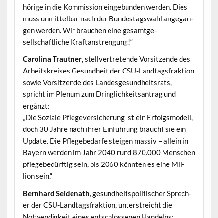
hörige in die Kom­mis­sion einge­bun­den wer­den. Dies
muss unmit­tel­bar nach der Bun­destagswahl ange­gan­
gen wer­den. Wir brauchen eine gesamt­ge­
sellschaftliche Kraftanstrengung!“
Car­oli­na Traut­ner
, stel­lvertre­tende Vor­sitzende des
Arbeit­skreis­es Gesund­heit der CSU-Land­tags­frak­tion
sowie Vor­sitzende des Lan­des­ge­sund­heit­srats,
spricht im Plenum zum Dringlichkeit­santrag und
ergänzt:
„Die Soziale Pflegev­er­sicherung ist ein Erfol­gsmod­ell,
doch 30 Jahre nach ihrer Ein­führung braucht sie ein
Update. Die Pflegebe­darfe steigen mas­siv – allein in
Bay­ern wer­den im Jahr 2040 rund 870.000 Men­schen
pflegebedürftig sein, bis 2060 kön­nten es eine Mil­
lion sein.“
Bern­hard Sei­de­nath
, gesund­heit­spoli­tis­ch­er Sprech­
er der CSU-Land­tags­frak­tion, unter­stre­icht die
Notwendigkeit eines entschlosse­nen Handelns: