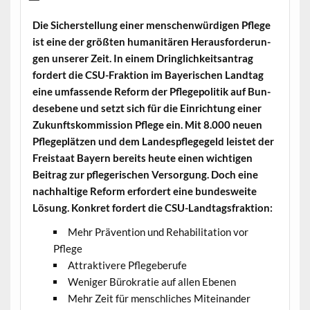
Die Sich­er­stel­lung ein­er men­schen­würdi­gen Pflege
ist eine der größten human­itären Her­aus­forderun­
gen unser­er Zeit. In einem Dringlichkeit­santrag
fordert die CSU-Frak­tion im Bay­erischen Land­tag
eine umfassende Reform der Pflege­poli­tik auf Bun­
de­sebene und set­zt sich für die Ein­rich­tung ein­er
Zukun­ft­skom­mis­sion Pflege ein. Mit 8.000 neuen
Pflege­plätzen und dem Lan­despflegegeld leis­tet der
Freis­taat Bay­ern bere­its heute einen wichti­gen
Beitrag zur pflegerischen Ver­sorgung. Doch eine
nach­haltige Reform erfordert eine bun­desweite
Lösung. Konkret fordert die CSU-Landtagsfraktion:
Mehr Präven­tion und Reha­bil­i­ta­tion vor
Pflege
Attrak­ti­vere Pflegeberufe
Weniger Bürokratie auf allen Ebenen
Mehr Zeit für men­schlich­es Miteinander