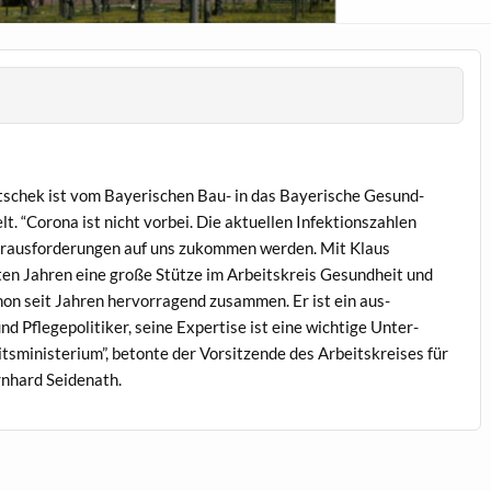
schek ist vom Bay­erischen Bau- in das Bay­erische Gesund­
lt. “Coro­na ist nicht vor­bei. Die aktuellen Infek­tion­szahlen
r­aus­forderun­gen auf uns zukom­men wer­den. Mit Klaus
zten Jahren eine große Stütze im Arbeit­skreis Gesund­heit und
hon seit Jahren her­vor­ra­gend zusam­men. Er ist ein aus­
d Pflege­poli­tik­er, seine Exper­tise ist eine wichtige Unter­
smin­is­teri­um”, betonte der Vor­sitzende des Arbeit­skreis­es für
n­hard Seidenath.