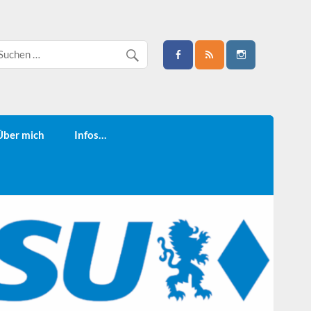
Über mich
Infos…