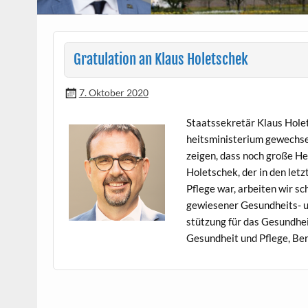
Gratulation an Klaus Holetschek
7. Oktober 2020
Staatssekretär Klaus Holet
heitsmin­is­teri­um gewech­se
zeigen, dass noch große He
Holetschek, der in den let­
Pflege war, arbeit­en wir sc
gewiesen­er Gesund­heits- un
stützung für das Gesund­heit
Gesund­heit und Pflege, Ber