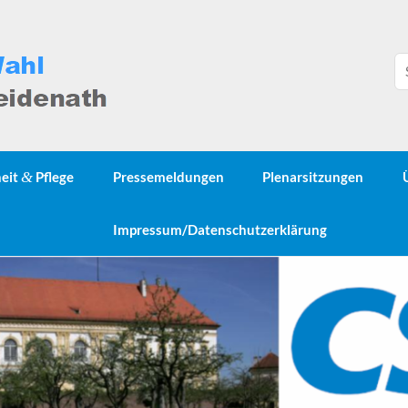
heit
&
Pflege
Pressemeldungen
Plenarsitzungen
Impressum/Datenschutzerklärung