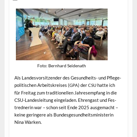
Foto: Bern­hard Seidenath
Als Lan­desvor­sitzen­der des Gesund­heits- und Pflege­
poli­tis­chen Arbeit­skreis­es (
) der
hat­te ich
GPA
CSU
für Fre­itag zum tra­di­tionellen Jahre­semp­fang in die
CSU-Lan­desleitung ein­ge­laden. Ehren­gast und Fes­
tred­ner­in war – schon seit Ende 2025 aus­gemacht –
keine gerin­gere als Bun­des­ge­sund­heitsmin­is­terin
Nina Warken.