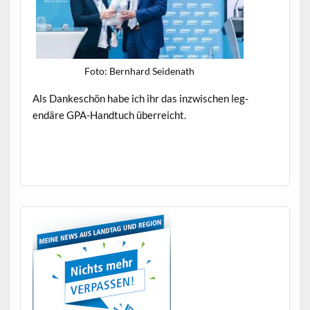
Foto: Bern­hard Seidenath
Als Dankeschön habe ich ihr das inzwis­chen leg­
endäre GPA-Hand­tuch überreicht.