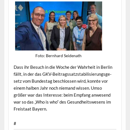
Foto: Bern­hard Seidenath
Dass ihr Besuch in die Woche der Wahrheit in Berlin
fällt, in der das GKV-Beitragssatzsta­bil­isierungs­ge­
setz vom Bun­destag beschlossen wird, kon­nte vor
einem hal­ben Jahr noch nie­mand wis­sen. Umso
größer war das Inter­esse: beim Emp­fang anwe­send
war so das „Who is who“ des Gesund­heitswe­sens im
Freis­taat Bayern.
#