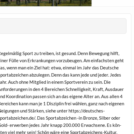
egelmäßig Sport zu treiben, ist gesund. Denn Bewe­gung hil­ft,
in­er Fülle von Erkrankun­gen vorzubeu­gen. Am ein­fach­sten geht
as, wenn man ein Ziel hat: etwa, ein­mal im Jahr das Deutsche
portabze­ichen abzule­gen. Denn das kann jede und jed­er. Jedes
ahr. Auch ohne Mit­glied in einem Sportvere­in zu sein. Die
nforderun­gen in den 4 Bere­ichen Schnel­ligkeit, Kraft, Aus­dauer
nd Koor­di­na­tion passen sich an das eigene Alter an. Aus allen 4
ere­ichen kann man je 1 Diszi­plin frei wählen, ganz nach eige­nen
ei­gun­gen und Stärken, siehe unter https://deutsches-
portabzeichen.de/. Das Sportabze­ichen ‑in Bronze, Sil­ber oder
old- erwer­ben jedes Jahr knapp 200.000 Erwach­sene. Es kön­
ten viel mehr sein! Schön wäre eine Sportabze­ichens-Kul­tur,