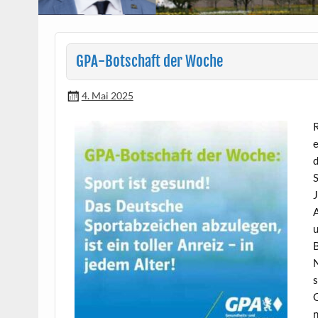
GPA-Botschaft der Woche
4. Mai 2025
R
e
d
S
J
A
u
B
N
s
G
n