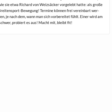
ie sie etwa Richard von Weizsäck­er vorgelebt hat­te: als große
re­it­en­sport-Bewe­gung! Ter­mine kön­nen frei vere­in­bart wer­
en, je nach dem, wann man sich vor­bere­it­et fühlt. Ein­er wird am
chw­er, pro­biert es aus! Macht mit, bleibt fit!