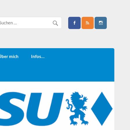
Über mich
Infos…