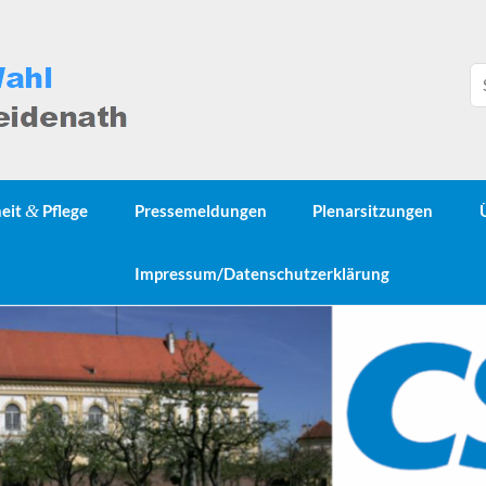
heit
&
Pflege
Pressemeldungen
Plenarsitzungen
Impressum/Datenschutzerklärung