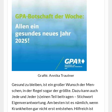
Grafik: Anni­ka Trautner
Gesund zu bleiben, ist ein großer Wun­sch der Men­
schen, in der Regel sog­ar der größte. Dazu kann auch
Jede und Jed­er (s)einen Teil beitra­gen – Stich­wort
Eigen­ver­ant­wor­tung. Am besten ist es näm­lich, wenn
Krankheit­en gar nicht erst entste­hen. Hil­fre­ich ist