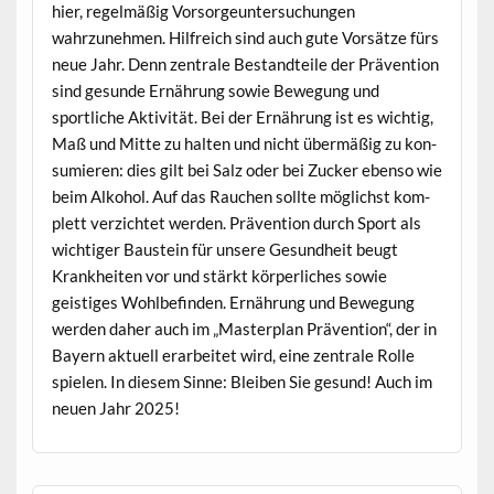
hier, regelmäßig Vor­sorge­un­ter­suchun­gen
wahrzunehmen. Hil­fre­ich sind auch gute Vorsätze fürs
neue Jahr. Denn zen­trale Bestandteile der Präven­tion
sind gesunde Ernährung sowie Bewe­gung und
sportliche Aktiv­ität. Bei der Ernährung ist es wichtig,
Maß und Mitte zu hal­ten und nicht über­mäßig zu kon­
sum­ieren: dies gilt bei Salz oder bei Zuck­er eben­so wie
beim Alko­hol. Auf das Rauchen sollte möglichst kom­
plett verzichtet wer­den. Präven­tion durch Sport als
wichtiger Baustein für unsere Gesund­heit beugt
Krankheit­en vor und stärkt kör­per­lich­es sowie
geistiges Wohlbefind­en. Ernährung und Bewe­gung
wer­den daher auch im „Mas­ter­plan Präven­tion“, der in
Bay­ern aktuell erar­beit­et wird, eine zen­trale Rolle
spie­len. In diesem Sinne: Bleiben Sie gesund! Auch im
neuen Jahr 2025!