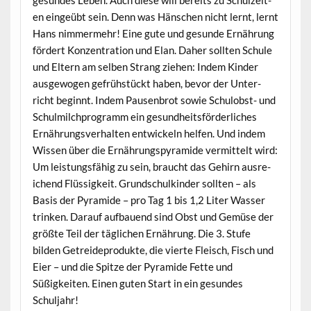
gesun­des Leben. Auch diese will bere­its zu Schulzeit­
en eingeübt sein. Denn was Hän­schen nicht lernt, lernt
Hans nim­mer­mehr! Eine gute und gesunde Ernährung
fördert Konzen­tra­tion und Elan. Daher soll­ten Schule
und Eltern am sel­ben Strang ziehen: Indem Kinder
aus­ge­wogen gefrüh­stückt haben, bevor der Unter­
richt begin­nt. Indem Pausen­brot sowie Schu­lob­st- und
Schul­milch­pro­gramm ein gesund­heits­förder­lich­es
Ernährungsver­hal­ten entwick­eln helfen. Und indem
Wis­sen über die Ernährungspyra­mide ver­mit­telt wird:
Um leis­tungs­fähig zu sein, braucht das Gehirn aus­re­
ichend Flüs­sigkeit. Grund­schulkinder soll­ten – als
Basis der Pyra­mide – pro Tag 1 bis 1,2 Liter Wass­er
trinken. Darauf auf­bauend sind Obst und Gemüse der
größte Teil der täglichen Ernährung. Die 3. Stufe
bilden Getrei­de­pro­duk­te, die vierte Fleisch, Fisch und
Eier – und die Spitze der Pyra­mide Fette und
Süßigkeit­en. Einen guten Start in ein gesun­des
Schuljahr!