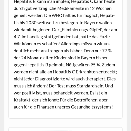
Hepati­tis B kann man impfen; Hepati­tis C kann heute
durch gut verträgliche Medika­mente in 12 Wochen
geheilt wer­den. Die
hält es für möglich, Hepati­
WHO
tis bis 2030 weltweit zu besiegen. In Bay­ern wollen
wir damit begin­nen. Der „Eli­m­inierungs-Gipfel“, der am
4.7. im Land­tag stattge­fun­den hat, hat­te das Faz­it:
Wir kön­nen es schaf­fen! Allerd­ings müssen wir uns
deut­lich mehr anstren­gen als bish­er. Denn nur 77 %
der 24 Monate alten Kinder sind in Bay­ern bish­er
gegen Hepati­tis B geimpft. Nötig wären 95 %. Zudem
wer­den nicht alle an Hepati­tis C Erkrank­ten ent­deckt;
nicht jed­er Diag­nos­tizierte wird auch ther­a­piert. Dies
muss sich ändern! Der Test muss Stan­dard sein. Und
wer pos­i­tiv ist, muss behan­delt wer­den. Es ist ein
Kraftakt, der sich lohnt: Für die Betrof­fe­nen, aber
auch für die Finanzen unseres Gesundheitssystems!