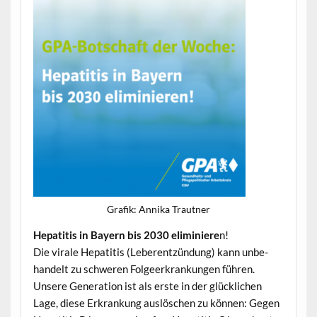
Grafik: Anni­ka Trautner
Hepati­tis in Bay­ern bis 2030 eli­m­iniere
n!
Die virale Hepati­tis (Leber­entzün­dung) kann unbe­
han­delt zu schw­eren Fol­geerkrankun­gen führen.
Unsere Gen­er­a­tion ist als erste in der glück­lichen
Lage, diese Erkrankung aus­löschen zu kön­nen: Gegen