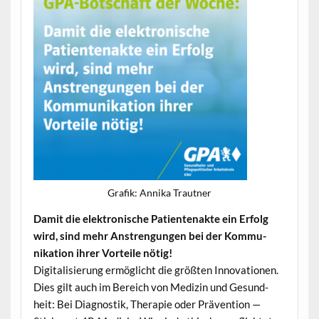
Grafik: Anni­ka Trautner
Damit die elek­tro­n­is­che Patien­te­nak­te ein Erfolg
wird, sind mehr Anstren­gun­gen bei der Kom­mu­
nika­tion ihrer Vorteile nötig!
Dig­i­tal­isierung ermöglicht die größten Inno­va­tio­nen.
Dies gilt auch im Bere­ich von Medi­zin und Gesund­
heit: Bei Diag­nos­tik, Ther­a­pie oder Präven­tion —