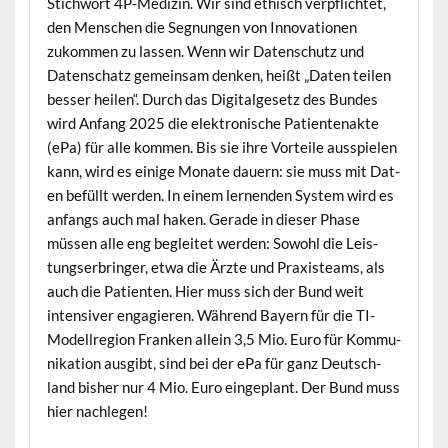
Stich­wort 4P-Medi­zin. Wir sind ethisch verpflichtet,
den Men­schen die Seg­nun­gen von Inno­va­tio­nen
zukom­men zu lassen. Wenn wir Daten­schutz und
Daten­schatz gemein­sam denken, heißt „Dat­en teilen
bess­er heilen“. Durch das Dig­i­talge­setz des Bun­des
wird Anfang 2025 die elek­tro­n­is­che Patien­te­nak­te
(ePa) für alle kom­men. Bis sie ihre Vorteile ausspie­len
kann, wird es einige Monate dauern: sie muss mit Dat­
en befüllt wer­den. In einem ler­nen­den Sys­tem wird es
anfangs auch mal hak­en. Ger­ade in dieser Phase
müssen alle eng begleit­et wer­den: Sowohl die Leis­
tungser­bringer, etwa die Ärzte und Prax­is­teams, als
auch die Patien­ten. Hier muss sich der Bund weit
inten­siv­er engagieren. Während Bay­ern für die TI-
Mod­ell­re­gion Franken allein 3,5 Mio. Euro für Kom­mu­
nika­tion aus­gibt, sind bei der ePa für ganz Deutsch­
land bish­er nur 4 Mio. Euro einge­plant. Der Bund muss
hier nachlegen!