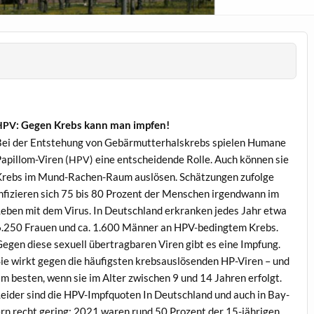
: Gegen Krebs kann man impfen!
HPV
ei der Entste­hung von Gebär­mut­ter­hal­skrebs spie­len Humane
apil­lom-Viren (
) eine entschei­dende Rolle. Auch kön­nen sie
HPV
rebs im Mund-Rachen-Raum aus­lösen. Schätzun­gen zufolge
nfizieren sich 75 bis 80 Prozent der Men­schen irgend­wann im
eben mit dem Virus. In Deutsch­land erkranken jedes Jahr etwa
.250 Frauen und ca. 1.600 Män­ner an HPV-bed­ingtem Krebs.
egen diese sex­uell über­trag­baren Viren gibt es eine Imp­fung.
ie wirkt gegen die häu­fig­sten kreb­saus­lösenden HP-Viren – und
m besten, wenn sie im Alter zwis­chen 9 und 14 Jahren erfol­gt.
ei­der sind die HPV-Impfquoten In Deutsch­land und auch in Bay­
rn recht ger­ing: 2021 waren rund 50 Prozent der 15-jähri­gen