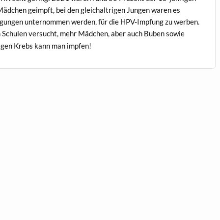
äd­chen geimpft, bei den gle­ichal­tri­gen Jun­gen waren es
un­gen unter­nom­men wer­den, für die HPV-Imp­fung zu wer­ben.
an Schulen ver­sucht, mehr Mäd­chen, aber auch Buben sowie
gegen Krebs kann man impfen!