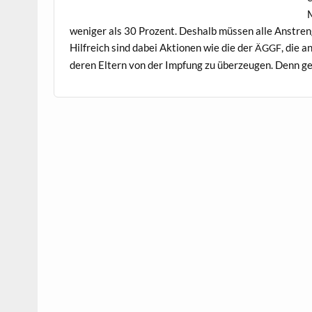
M
weniger als 30 Prozent. Deshalb müssen alle Anstren­g
Hil­fre­ich sind dabei Aktio­nen wie die der
, die 
ÄGGF
deren Eltern von der Imp­fung zu überzeu­gen. Denn 