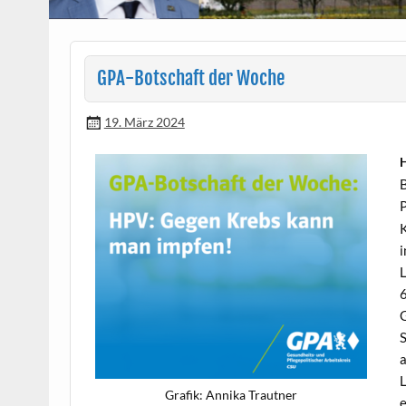
GPA-Botschaft der Woche
19. März 2024
B
P
K
i
L
6
G
S
a
L
Grafik: Anni­ka Trautner
e