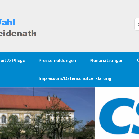
heit
&
Pflege
Pressemeldungen
Plenarsitzungen
Impressum/Datenschutzerklärung