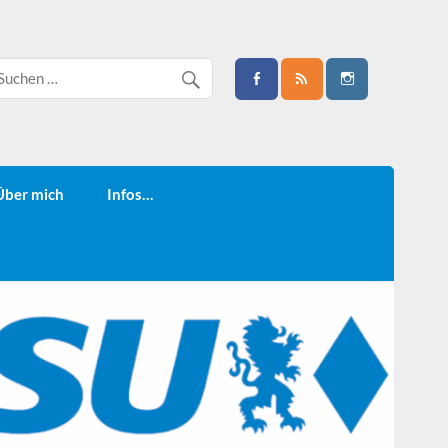
Über mich
Infos…