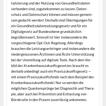
tal­isierung und der Nutzung von Gesund­heits­dat­en
ver­bun­den sind, zugutekom­men zu lassen. Daten­
schutz und Daten­schatz kön­nen und müssen gemein­
sam gedacht wer­den! Deshalb sind Über­legun­gen für
ein Gesund­heits­daten­nutzungs­ge­setz und für ein
Dig­i­talge­setz auf Bun­de­sebene grund­sät­zlich
begrüßenswert. Sin­nvoll ist hier ins­beson­dere die
vorgeschla­gene Opt-Out-Regelung. Allerd­ings
brauchen die Leis­tungser­bringer und ins­beson­dere die
niederge­lasse­nen Ärztin­nen und Ärzte Unter­stützung
bei der Umstel­lung auf dig­i­tale Tools. Nach dem Vor­
bild des Kranken­hauszukun­fts­ge­set­zes braucht es
deshalb unbe­d­ingt auch ein Prax­iszukun­fts­ge­setz —
mit einem Prax­iszukun­fts­fonds nach dem Beispiel des
Kranken­hauszukun­fts­fonds! Nur so wer­den die
möglichen Quan­ten­sprünge bei Diag­nos­tik und Ther­a­
pie, aber auch bei Präven­tion und Ent­las­tung von
Bürokratie in den Prax­en zuver­läs­sig ankommen.