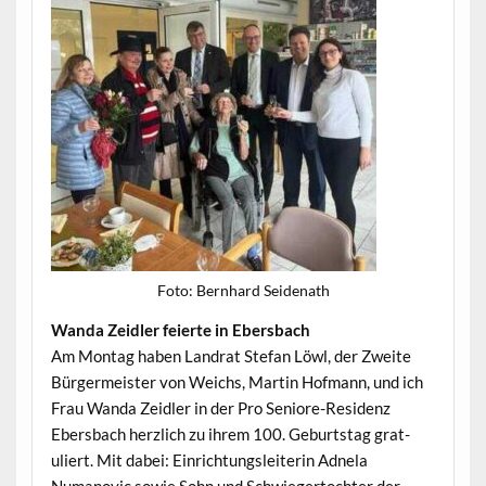
Foto: Bern­hard Seidenath
Wan­da Zei­dler feierte in Ebersbach
Am Mon­tag haben Lan­drat Ste­fan Löwl, der Zweite
Bürg­er­meis­ter von Weichs, Mar­tin Hof­mann, und ich
Frau Wan­da Zei­dler in der Pro Seniore-Res­i­denz
Ebers­bach her­zlich zu ihrem 100. Geburt­stag grat­
uliert. Mit dabei: Ein­rich­tungslei­t­erin Adnela
Numanovic sowie Sohn und Schwiegertochter der