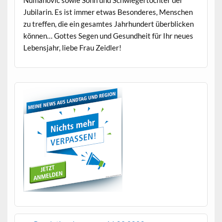
Jubi­lar­in. Es ist immer etwas Beson­deres, Men­schen
zu tre­f­fen, die ein gesamtes Jahrhun­dert überblick­en
kön­nen… Gottes Segen und Gesund­heit für Ihr neues
Leben­s­jahr, liebe Frau Zeidler!