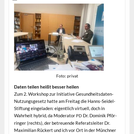
Foto: pri­vat
Dat­en teilen heißt bess­er heilen
Zum 2. Work­shop zur Ini­tia­tive Gesund­heits­dat­en-
Nutzungs­ge­setz hat­te am Fre­itag die Hanns-Sei­del-
Stiftung ein­ge­laden: eigentlich virtuell, doch in
Wahrheit hybrid, da Mod­er­a­tor
Dr. Dominik Pför­
PD
ringer (rechts), der betreuende Refer­at­sleit­er Dr.
Max­i­m­il­ian Rück­ert und ich vor Ort in der Münch­n­er