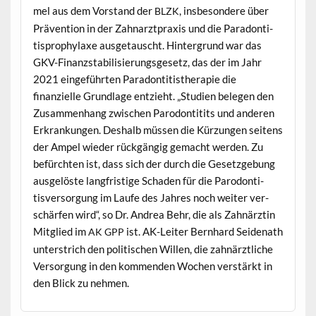
mel aus dem Vor­stand der
, ins­beson­dere über
BLZK
Präven­tion in der Zah­narzt­prax­is und die Paradon­ti­
tispro­phy­laxe aus­ge­tauscht. Hin­ter­grund war das
GKV-Finanzsta­bil­isierungs­ge­setz, das der im Jahr
2021 einge­führten Paradon­ti­tis­ther­a­pie die
finanzielle Grund­lage entzieht. „Stu­di­en bele­gen den
Zusam­men­hang zwis­chen Par­o­don­ti­tits und anderen
Erkrankun­gen. Deshalb müssen die Kürzun­gen seit­ens
der Ampel wieder rück­gängig gemacht wer­den. Zu
befürcht­en ist, dass sich der durch die Geset­zge­bung
aus­gelöste langfristige Schaden für die Par­o­don­ti­
tisver­sorgung im Laufe des Jahres noch weit­er ver­
schär­fen wird“, so Dr. Andrea Behr, die als Zah­närztin
Mit­glied im
ist. AK-Leit­er Bern­hard Sei­de­nath
AK
GPP
unter­strich den poli­tis­chen Willen, die zah­närztliche
Ver­sorgung in den kom­menden Wochen ver­stärkt in
den Blick zu nehmen.