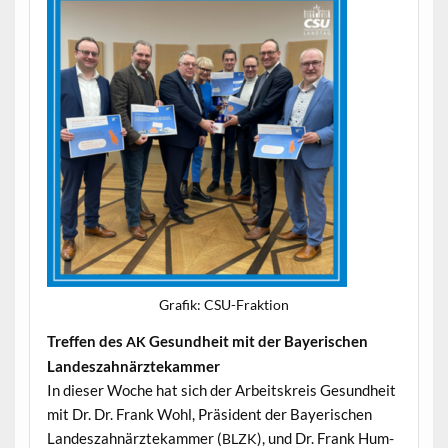
Grafik: CSU-Frak­tion
Tre­f­fen des
Gesund­heit mit der Bay­erischen
AK
Landeszahnärztekammer
In dieser Woche hat sich der Arbeit­skreis Gesund­heit
mit Dr. Dr. Frank Wohl, Präsi­dent der Bay­erischen
Lan­deszah­närztekam­mer (
), und Dr. Frank Hum­
BLZK