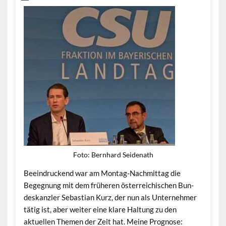
Foto: Bern­hard Seidenath
Beein­druck­end war am Mon­tag-Nach­mit­tag die
Begeg­nung mit dem früheren öster­re­ichis­chen Bun­
deskan­zler Sebas­t­ian Kurz, der nun als Unternehmer
tätig ist, aber weit­er eine klare Hal­tung zu den
aktuellen The­men der Zeit hat. Meine Prog­nose: