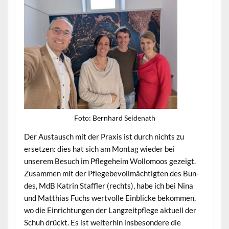
Foto: Bern­hard Seidenath
Der Aus­tausch mit der Prax­is ist durch nichts zu
erset­zen: dies hat sich am Mon­tag wieder bei
unserem Besuch im Pflege­heim Wol­lo­moos gezeigt.
Zusam­men mit der Pflege­bevollmächtigten des Bun­
des, MdB Katrin Staffler (rechts), habe ich bei Nina
und Matthias Fuchs wertvolle Ein­blicke bekom­men,
wo die Ein­rich­tun­gen der Langzeitpflege aktuell der
Schuh drückt. Es ist weit­er­hin ins­beson­dere die