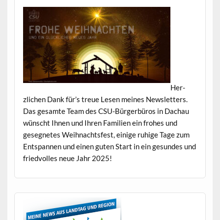
Her­
zlichen Dank für’s treue Lesen meines Newslet­ters.
Das gesamte Team des CSU-Bürg­er­büros in Dachau
wün­scht Ihnen und Ihren Fam­i­lien ein fro­hes und
geseg­netes Wei­h­nachts­fest, einige ruhige Tage zum
Entspan­nen und einen guten Start in ein gesun­des und
fried­volles neue Jahr 2025!