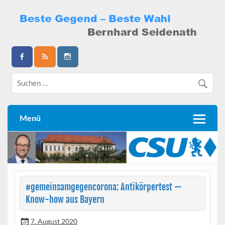
Skip
to
content
Bernhard Seidenath
Menü
#gemeinsamgegencorona: Antikörpertest —
Know-how aus Bayern
7. August 2020