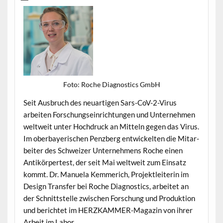
Foto: Roche Diag­nos­tics GmbH
Seit Aus­bruch des neuar­ti­gen Sars-CoV-2-Virus
arbeit­en Forschung­sein­rich­tun­gen und Unternehmen
weltweit unter Hochdruck an Mit­teln gegen das Virus.
Im ober­bay­erischen Penzberg entwick­el­ten die Mitar­
beit­er des Schweiz­er Unternehmens Roche einen
Antikör­pertest, der seit Mai weltweit zum Ein­satz
kommt. Dr. Manuela Kem­merich, Pro­jek­tlei­t­erin im
Design Trans­fer bei Roche Diag­nos­tics, arbeit­et an
der Schnittstelle zwis­chen Forschung und Pro­duk­tion
und berichtet im HERZKAM­MER-Mag­a­zin von ihrer
Arbeit im Labor.