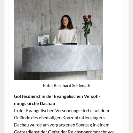
Foto: Bern­hard Seidenath
Gottes­di­enst in der Evan­ge­lis­chen Ver­söh­
nungskirche Dachau
In der Evan­ge­lis­chen Ver­söh­nungskirche auf dem
Gelände des ehe­ma­li­gen Konzen­tra­tionslagers
Dachau wurde am ver­gan­genen Son­ntag in einem
Gottes­di­enst der Opfer der Reich­s­pogrom­nacht vor