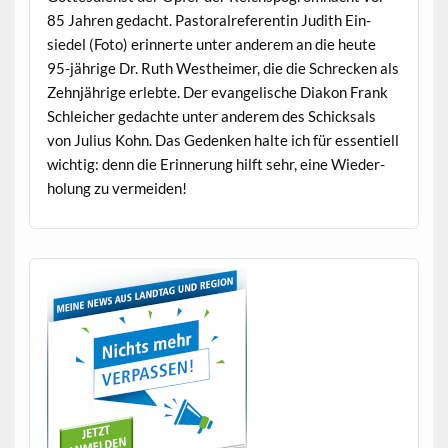
85 Jahren gedacht. Pas­toral­ref­er­entin Judith Ein­
siedel (Foto) erin­nerte unter anderem an die heute
95-jährige Dr. Ruth Wes­t­heimer, die die Schreck­en als
Zehn­jährige erlebte. Der evan­ge­lis­che Diakon Frank
Schle­ich­er gedachte unter anderem des Schick­sals
von Julius Kohn. Das Gedenken halte ich für essen­tiell
wichtig: denn die Erin­nerung hil­ft sehr, eine Wieder­
hol­ung zu vermeiden!