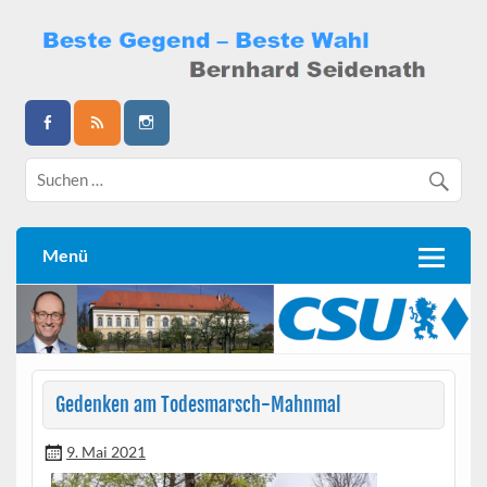
Skip
to
content
Bernhard Seidenath
Menü
Gedenken am Todesmarsch-Mahnmal
9. Mai 2021