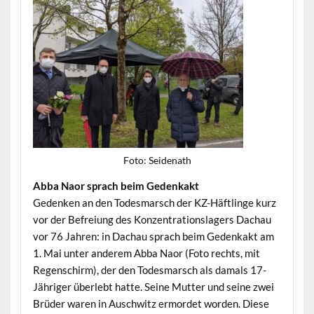
Foto: Sei­de­nath
Abba Naor sprach beim Gedenkakt
Gedenken an den Todes­marsch der KZ-Häftlinge kurz
vor der Befreiung des Konzen­tra­tionslagers Dachau
vor 76 Jahren: in Dachau sprach beim Gedenkakt am
1. Mai unter anderem Abba Naor (Foto rechts, mit
Regen­schirm), der den Todes­marsch als damals 17-
Jähriger über­lebt hat­te. Seine Mut­ter und seine zwei
Brüder waren in Auschwitz ermordet wor­den. Diese