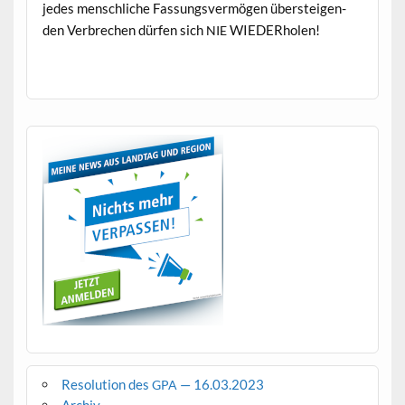
jedes men­schliche Fas­sungsver­mö­gen über­steigen­
den Ver­brechen dür­fen sich
WIEDERholen!
NIE
Resolution des
— 16.03.2023
GPA