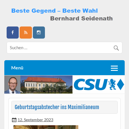
Skip
to
content
Bernhard Seidenath
Menü
Geburtstagsabstecher ins Maximilianeum
12. September 2023