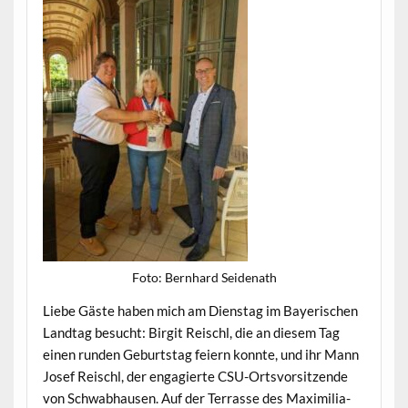
Foto: Bern­hard Seidenath
Liebe Gäste haben mich am Dien­stag im Bay­erischen
Land­tag besucht: Bir­git Reis­chl, die an diesem Tag
einen run­den Geburt­stag feiern kon­nte, und ihr Mann
Josef Reis­chl, der engagierte CSU-Ortsvor­sitzende
von Schwab­hausen. Auf der Ter­rasse des Max­i­m­il­ia­