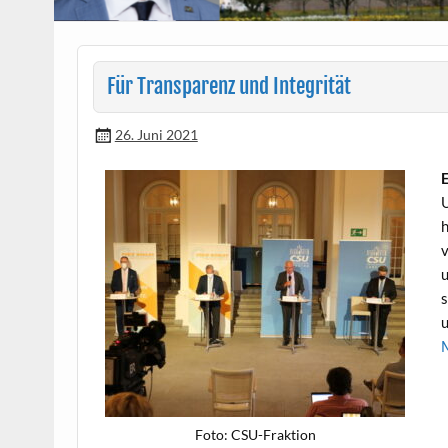
Für Transparenz und Integrität
26. Juni 2021
E
U
h
v
u
s
u
Foto: CSU-Frak­tion