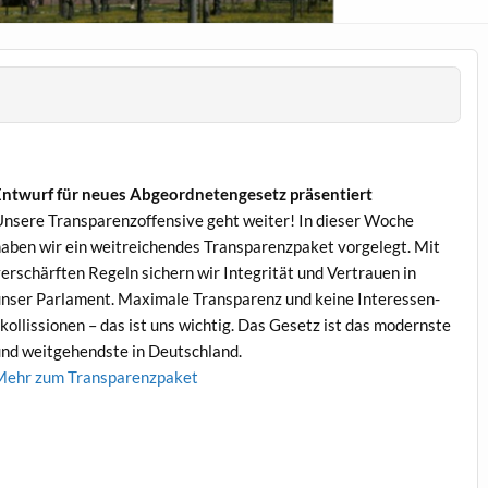
ntwurf für neues Abge­ord­netenge­setz präsentiert
nsere Trans­paren­zof­fen­sive geht weit­er! In dieser Woche
aben wir ein weitre­ichen­des Trans­paren­z­paket vorgelegt. Mit
er­schärften Regeln sich­ern wir Integrität und Ver­trauen in
nser Par­la­ment. Max­i­male Trans­parenz und keine Inter­essen­
kol­lis­sio­nen – das ist uns wichtig. Das Gesetz ist das mod­ern­ste
nd weit­ge­hend­ste in Deutschland.
Mehr zum Transparenzpaket