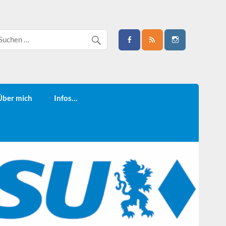
Über mich
Infos…