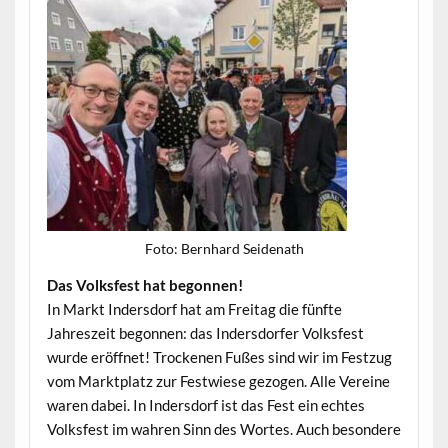
Foto: Bern­hard Seidenath
Das Volks­fest hat begonnen!
In Markt Inder­s­dorf hat am Fre­itag die fün­fte
Jahreszeit begonnen: das Inder­s­dor­fer Volks­fest
wurde eröffnet! Trock­e­nen Fußes sind wir im Festzug
vom Mark­t­platz zur Fes­t­wiese gezo­gen. Alle Vere­ine
waren dabei. In Inder­s­dorf ist das Fest ein echt­es
Volks­fest im wahren Sinn des Wortes. Auch beson­dere