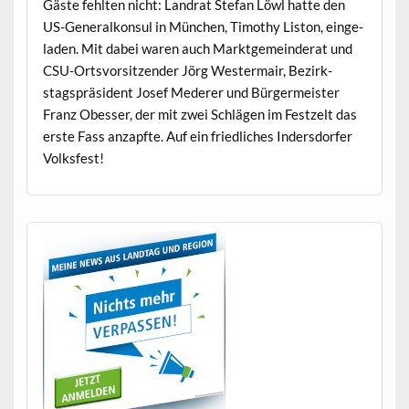
Gäste fehlten nicht: Lan­drat Ste­fan Löwl hat­te den
US-Gen­er­alkon­sul in München, Tim­o­thy Lis­ton, ein­ge­
laden. Mit dabei waren auch Mark­t­ge­mein­der­at und
CSU-Ortsvor­sitzen­der Jörg West­er­mair, Bezirk­
stagspräsi­dent Josef Med­er­er und Bürg­er­meis­ter
Franz Obess­er, der mit zwei Schlä­gen im Festzelt das
erste Fass anzapfte. Auf ein friedlich­es Inder­s­dor­fer
Volksfest!